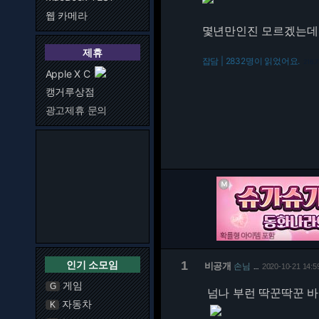
웹 카메라
몇년만인진 모르겠는데
제휴
잡담 | 2832명이 읽었어요.
216.7
Apple X C
캥거루상점
광고제휴 문의
인기 소모임
1
비공개
손님
2020-10-21 14:5
…
게임
G
넘나 부런 딱꾼딱꾼 바
자동차
K