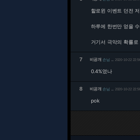
할로윈 이벤트 던전 
하루에 한번만 얻을 수
거기서 극악의 확률로
7
비공개
손님
2020-10-22 22:5
…
0.4%였나
8
비공개
손님
2020-10-22 22:5
…
pok