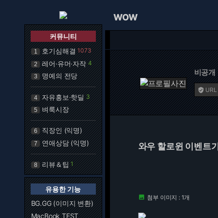
WOW
커뮤니티
호기심해결
1073
1
레어·유머·자작
4
2
비공개
명예의 전당
3
URL

자유홍보·핫딜
3
4
벼룩시장
5
직장인 (익명)
6
연애상담 (익명)
7
와우 할로윈 이벤트가
리뷰＆팁
1
8
유용한 기능
첨부 이미지 : 1개

BG.GG (이미지 변환)
MacBook TEST