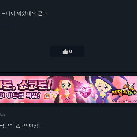
 드디어 먹었네요 군마
3.217.106

0
9:32
싹군마 ♨ (막던짐)