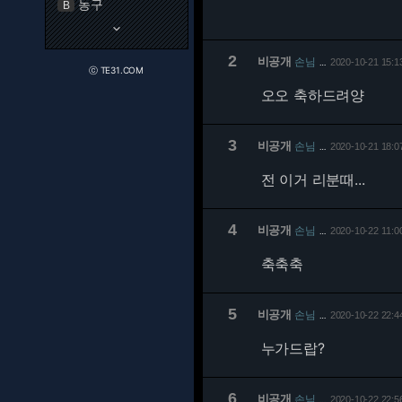
농구
B
keyboard_arrow_down
2
비공개
손님
2020-10-21 15:1
…
ⓒ TE31.COM
오오 축하드려양
3
비공개
손님
2020-10-21 18:0
…
전 이거 리분때...
4
비공개
손님
2020-10-22 11:0
…
축축축
5
비공개
손님
2020-10-22 22:4
…
누가드랍?
6
비공개
손님
2020-10-22 22:5
…