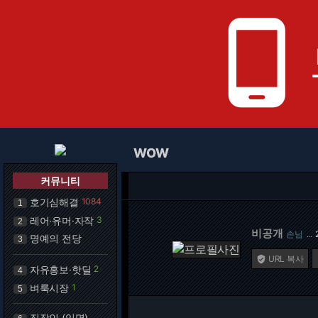
phone_android
WOW
커뮤니티
호기심해결
1084
1
레어·유머·자작
3
2
비공개
손님
…
명예의 전당
3
URL 복사

자유홍보·핫딜
2
4
벼룩시장
1
5
직장인 (익명)