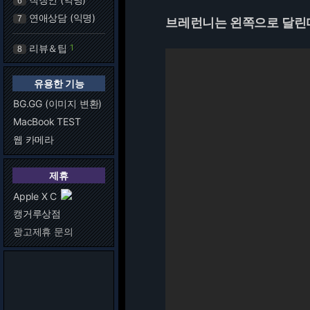
6
연애상담 (익명)
7
브레런니는 왼쪽으로 달린다
리뷰＆팁
1
8
유용한 기능
BG.GG (이미지 변환)
MacBook TEST
웹 카메라
제휴
Apple X C
캥거루상점
광고제휴 문의