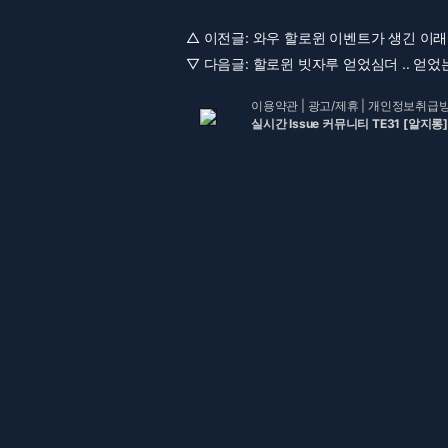
△ 이전글:
와우 할로윈 이벤트가 생긴 이래 
▽ 다음글:
할로윈 빗자루 얻었심더 .. 얻었는데 
이용약관
|
광고/제휴
|
개인정보취급
실시간 Issue 커뮤니티 TE31 [알지롱]