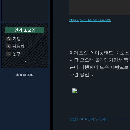
https://youtu.be/nd4ZAneoWTI
인기 소모임
게임
G
자동차
K
아제로스 → 아웃랜드 → 노스
농구
B
사탕 모으러 돌아댕기면서 찍
keyboard_arrow_down
근데 피똥싸며 모은 사탕으로
나란 븅신 ..
ⓒ TE31.COM
잡담 | 2420명이 읽었어요.
216.73.216.192