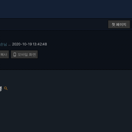
첫 페이지
손님
2020-10-19 13:42:48
…
 복사
모바일 화면

뽕
