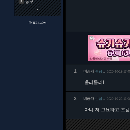
농구
B
keyboard_arrow_down
ⓒ TE31.COM
1
비공개
손님
2020-10-19 17:4
…
홀리몰리!
2
비공개
손님
2020-10-22 11:0
…
아니 저 고요하고 조용한 