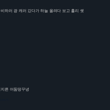
비하러 광 캐러 갔다가 하늘 올려다 보고 홀리 쉣
저지른 어둠땅꾸녕
3.216.75