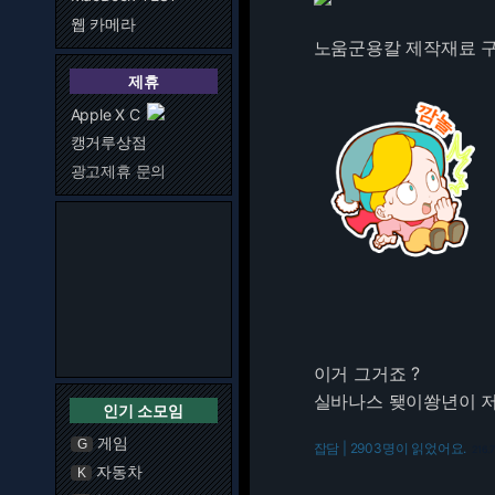
웹 카메라
노움군용칼 제작재료 구
제휴
Apple X C
캥거루상점
광고제휴 문의
이거 그거죠 ?
실바나스 됒이쐉년이 
인기 소모임
게임
G
잡담 | 2903명이 읽었어요.
216.7
자동차
K