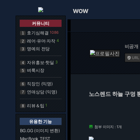
WOW
커뮤니티
호기심해결
1086
1
레어·유머·자작
4
2
비공개
명예의 전당
3
URL

자유홍보·핫딜
3
4
벼룩시장
5
직장인 (익명)
6
연애상담 (익명)
7
노스렌드 하늘 구멍 
리뷰＆팁
1
8
유용한 기능
첨부 이미지 : 1개

BG.GG (이미지 변환)
MacBook TEST