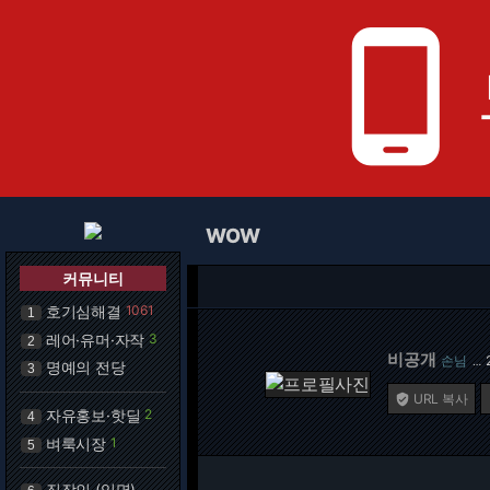
phone_android
WOW
커뮤니티
호기심해결
1061
1
레어·유머·자작
3
2
비공개
손님
…
명예의 전당
3
URL 복사

자유홍보·핫딜
2
4
벼룩시장
1
5
직장인 (익명)