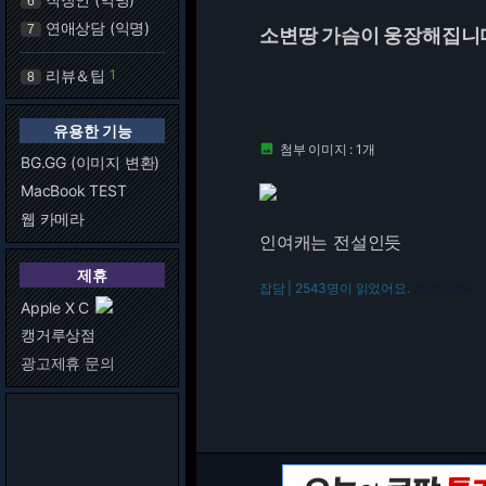
6
연애상담 (익명)
7
소변땅 가슴이 웅장해집니
리뷰＆팁
1
8
유용한 기능
첨부 이미지 : 1개

BG.GG (이미지 변환)
MacBook TEST
웹 카메라
인여캐는 전설인듯
제휴
잡담 | 2543명이 읽었어요.
216.73.217.64
Apple X C
캥거루상점
광고제휴 문의