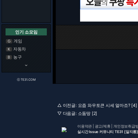
인기 소모임
게임
G
자동차
K
농구
B
keyboard_arrow_down
ⓒ TE31.COM
△ 이전글:
요즘 와우토큰 시세 얼마죠? [4]
▽ 다음글:
소둠땅 [2]
이용약관
|
광고/제휴
|
개인정보취급
실시간 Issue 커뮤니티 TE31 [알지롱]