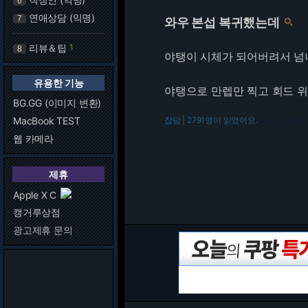
6
연애상담 (익명)
7
와우 본섭 복귀했는데

리뷰＆팁
1
8
야탱이 시체가 되어버려서 넘
유용한 기능
야탱으로 만렙만 찍고 회드 위
BG.GG (이미지 변환)
MacBook TEST
잡담 | 2791명이 읽었어요.
216.73.217.173
웹 카메라
제휴
Apple X C
캥거루상점
광고제휴 문의