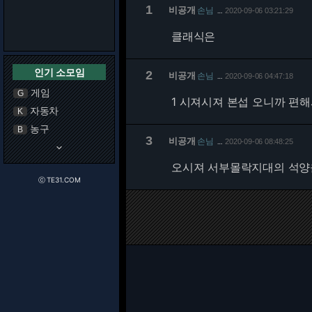
1
비공개
손님
2020-09-06 03:21:29
…
클래식은
인기 소모임
2
비공개
손님
2020-09-06 04:47:18
…
게임
G
1 시져시져 본섭 오니까 편해
자동차
K
농구
B
3
비공개
손님
2020-09-06 08:48:25
…
keyboard_arrow_down
오시져 서부몰락지대의 석양을
ⓒ TE31.COM