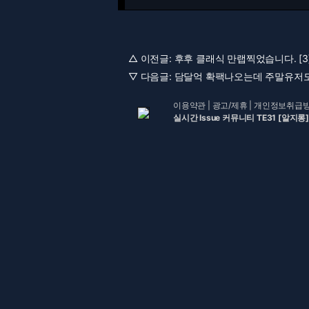
△ 이전글:
후후 클래식 만랩찍었습니다. [3
▽ 다음글:
담달억 확팩나오는데 주말유저도 
이용약관
|
광고/제휴
|
개인정보취급
실시간 Issue 커뮤니티 TE31 [알지롱]