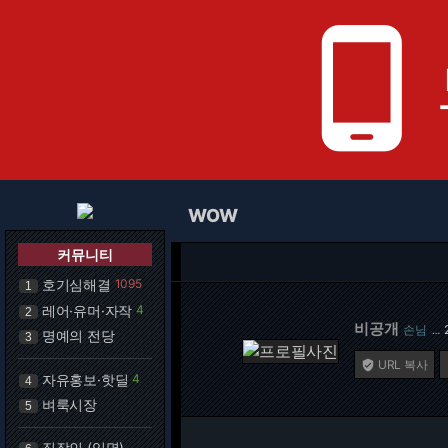
phone_android
WOW
커뮤니티
호기심해결
1095
1
레어·유머·자작
4
2
비공개
손님
…
명예의 전당
3
URL 복사

자유홍보·핫딜
4
4
벼룩시장
5
직장인 (익명)