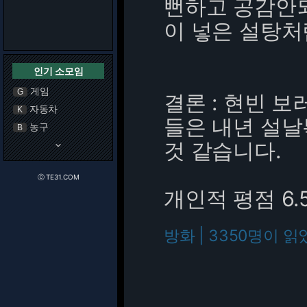
뻔하고 공감안되
이 넣은 설탕처
인기 소모임
게임
G
결론 : 현빈 보
자동차
K
들은 내년 설
농구
B
것 같습니다.
keyboard_arrow_down
ⓒ TE31.COM
개인적 평점 6.
방화 | 3350명이 읽