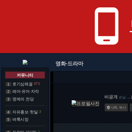
phone_android
영화·드라마
커뮤니티
호기심해결
973
1
레어·유머·자작
2
비공개
손님
…
명예의 전당
3
URL 복사

자유홍보·핫딜
3
4
벼룩시장
5
2