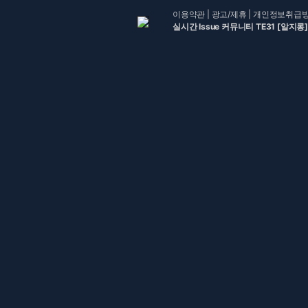
이용약관
|
광고/제휴
|
개인정보취급
실시간 Issue 커뮤니티 TE31 [알지롱]