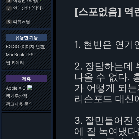
직장인 (익명)
6
연애상담 (익명)
[스포없음] 역
7
리뷰＆팁
8
유용한 기능
1. 현빈은 연기
BG.GG (이미지 변환)
MacBook TEST
웹 카메라
2. 장담하는데
나올 수 없다.
제휴
가 어떻게 되는
Apple X C
리슨포드 대신에
캥거루상점
광고제휴 문의
3. 잘만들어진
에 잘 녹여냈다