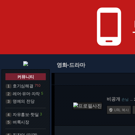
phone_android
영화·드라마
커뮤니티
호기심해결
710
1
레어·유머·자작
5
2
비공개
손님
…
명예의 전당
3
URL 복사

자유홍보·핫딜
3
4
벼룩시장
5
직장인 (익명)