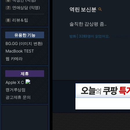
6
연애상담 (익명)
7
역린 보신분

리뷰＆팁
8
솔직한 감상평 좀..
유용한 기능
방화 | 3283명이 읽었어요.
216.73.216.170
BG.GG (이미지 변환)
MacBook TEST
웹 카메라
제휴
Apple X C
캥거루상점
광고제휴 문의