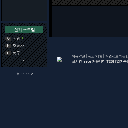
인기 소모임
게임
1
G
자동차
K
농구
B
이용약관
|
광고/제휴
|
개인정보취급
keyboard_arrow_down
실시간 Issue 커뮤니티 TE31 [알지롱]
ⓒ TE31.COM