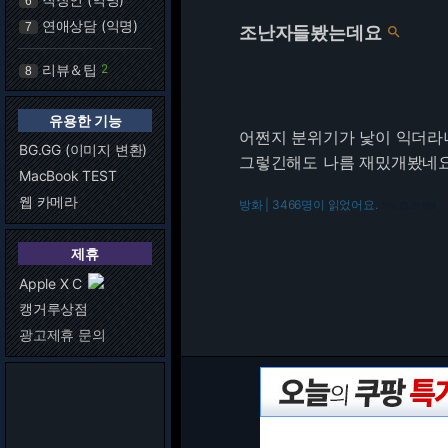
6
연애상담 (익명)
7
조난자들봤는데요

리뷰＆팁
2
8
유용한 기능
어쩐지 분위기가 낯이 익더라
BG.GG (이미지 변환)
그렇긴해도 나름 재밌개봤네
MacBook TEST
웹 카메라
방화 | 3466명이 읽었어요.
216.73.217.99
제휴
Apple X C
캥거루상점
광고제휴 문의