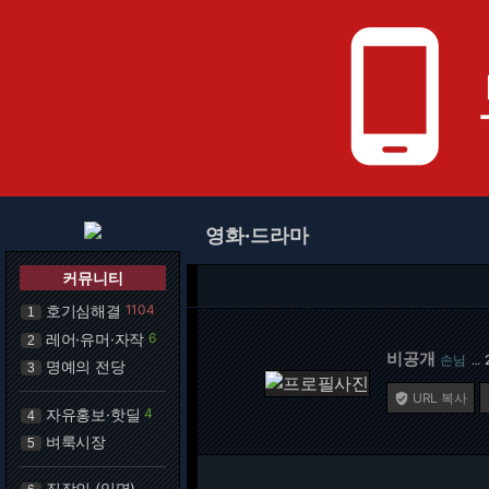
phone_android
영화·드라마
커뮤니티
호기심해결
1104
1
레어·유머·자작
6
2
비공개
손님
…
명예의 전당
3
URL 복사

자유홍보·핫딜
4
4
벼룩시장
5
직장인 (익명)