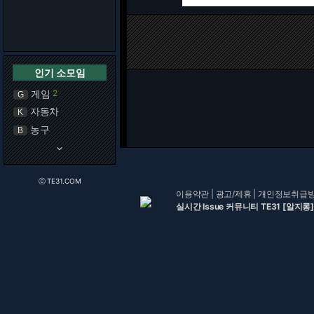
인기 소모임
게임
2
G
자동차
K
농구
B
keyboard_arrow_down
ⓒ TE31.COM
이용약관
|
광고/제휴
|
개인정보취급
실시간 Issue 커뮤니티 TE31 [알지롱]