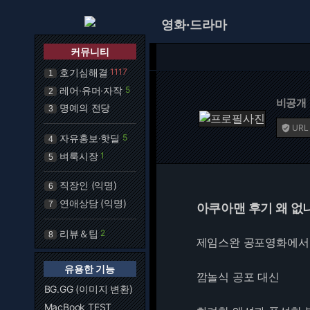
영화·드라마
커뮤니티
호기심해결
1117
1
레어·유머·자작
5
2
비공개
명예의 전당
3
URL

자유홍보·핫딜
5
4
벼룩시장
1
5
직장인 (익명)
6
연애상담 (익명)
7
아쿠아맨 후기 왜 없
리뷰＆팁
2
8
제임스완 공포영화에서
유용한 기능
깜놀식 공포 대신
BG.GG (이미지 변환)
MacBook TEST