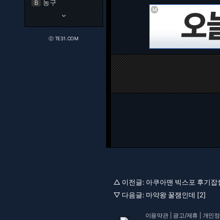
농구
B
keyboard_arrow_down
ⓒ TE31.COM
△ 이전글:
아쿠아맨 빅스포 후기잡썰 
▽ 다음글:
마약왕 꿀잼인데 [2]
이용약관
|
광고/제휴
|
개인정