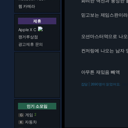
화려한 액션과 풍성한 
웹 카메라
믿고보는 제임스완이라
제휴
Apple X C
오션마스터역으로 나오
캥거루상점
광고제휴 문의
컨저링에 나오는 남자 
아무튼 재밌음 빼액
잡담 | 2690명이 읽었어요.
216.7
인기 소모임
게임
2
G
자동차
K