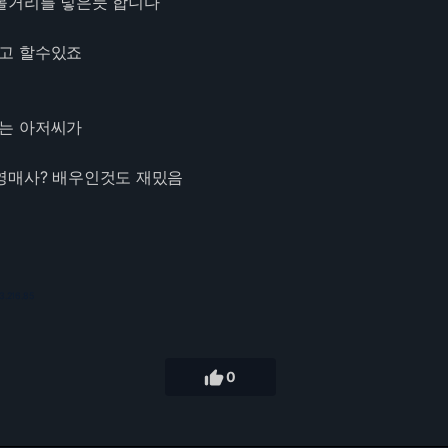
볼거리를 넣은듯 합니다
고 할수있죠
는 아저씨가
영매사? 배우인것도 재밌음
3.216.85

0