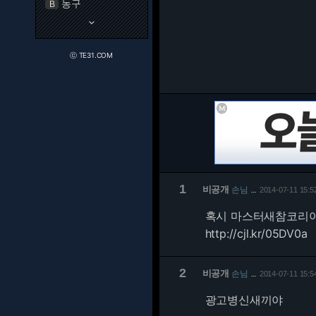
농구
B
keyboard_arrow_down
ⓒ TE31.COM
1
비공개
손님
2014-07-11 15:5
…
혹시 마스터새참코리아
http://cjl.kr/05DV0a
2
비공개
손님
2014-07-11 15:5
…
광고병신새끼야