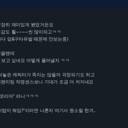
굉장히 재미있게 봤었거든요
감도 훨~~~~씬 많이되고ㅋㅋ
다 암&구타유발 때문에 안보는중)
않을텐데
단 보고 싶네요 어떻게 풀어낼지 ㅋㅋ
려놓은 캐릭터가 죽지는 않을까 걱정되기도 하고
데팬미팅 작명센스보니 기대가 조금 더 커지네요
 코리아" 라니ㅋㅋㅋ
탑이 뭐임?'이러면 나혼자 여기서 뭔소릴 한겨..
3.216.171