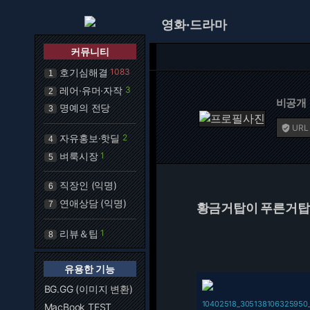
영화·드라마
커뮤니티
호기심해결
1083
1
레어·유머·자작
3
2
비공개
명예의 전당
3
URL

자유홍보·핫딜
2
4
벼룩시장
1
5
직장인 (익명)
6
연애상담 (익명)
7
황금거탑이 푸른거탑만
리뷰＆팁
1
8
유용한 기능
BG.GG (이미지 변환)
10402518_305138106325950
MacBook TEST