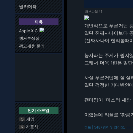
웹 카메라
첨부파일 #1
제휴
개인적으로 푸른거탑 
Apple X C
일단 진짜사나이보다 공
캥거루상점
(진짜사나이 헨리볼때마
광고제휴 문의
농사라는 주제가 쉽지
그래서 더욱 1편은 일
사실 푸른거탑에 잘 살
일단 걱정반 기대반인
팬미팅이 "마스터 새참
인기 소모임
이랬는데 리플로 '황금거
게임
G
자동차
K
한드 | 5487명이 읽었어요.
216.7