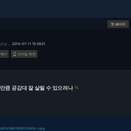
첫 페이지
손님
2014-07-11 15:38:21
…
 복사
모바일 화면

큼 공감대 잘 살릴 수 있으려나

_600438629695518454_n.jpg