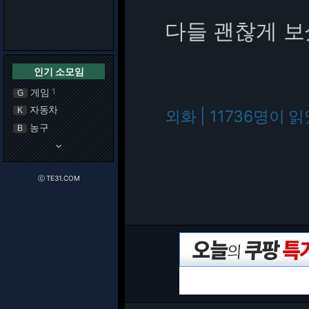
다들 괜찮게 보
인기 소모임
게임
1
G
자동차
K
외화 | 11736명이 
농구
B
keyboard_arrow_down
ⓒ TE31.COM