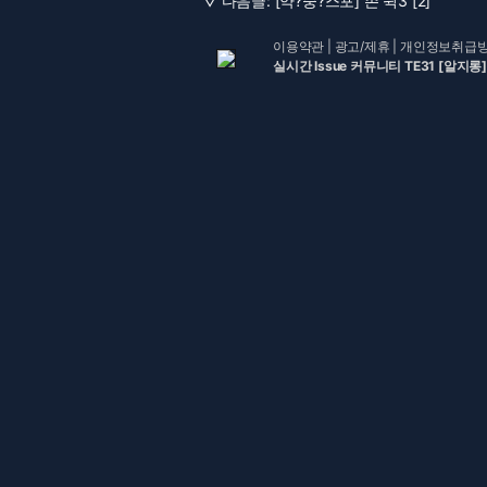
▽ 다음글:
[약?중?스포] 존 윅3 [2]
이용약관
|
광고/제휴
|
개인정보취급
실시간 Issue 커뮤니티 TE31 [알지롱]