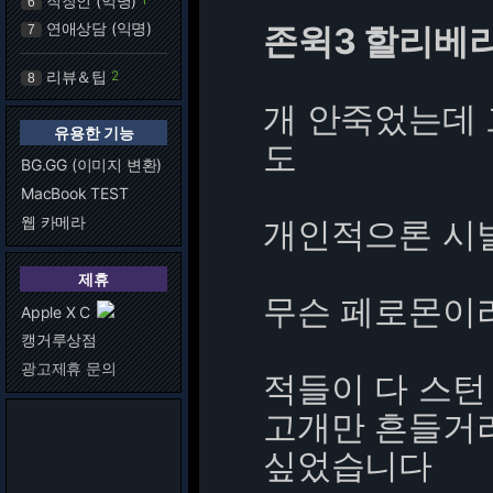
직장인 (익명)
6
연애상담 (익명)
존윅3 할리베리
7
리뷰＆팁
2
8
개 안죽었는데
유용한 기능
도
BG.GG (이미지 변환)
MacBook TEST
웹 카메라
개인적으론 시발
제휴
무슨 페로몬이
Apple X C
캥거루상점
광고제휴 문의
적들이 다 스턴
고개만 흔들거
싶었습니다