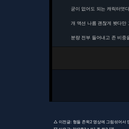
굳이 없어도 되는 캐릭터엿
개 액션 나름 괜찮게 봣다만
분량 전부 들어내고 존 비중
△ 이전글:
형들 존윅2 영상에 그림섞어서 