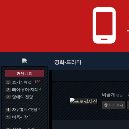
phone_android
영화·드라마
커뮤니티
호기심해결
1150
1
레어·유머·자작
4
2
비공개
손님
…
명예의 전당
3
URL 복사

자유홍보·핫딜
3
4
벼룩시장
1
5
1