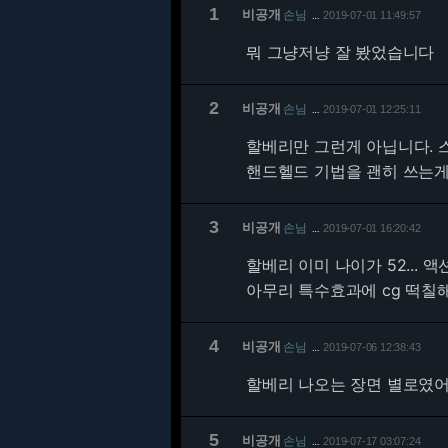
1
비공개
손님
2019-07-01 11:49:57
…
뭐 그냥저냥 잘 봤었습니다
2
비공개
손님
2019-07-01 12:25:11
…
할베리만 그런게 아닙니다. 
핸드헬드 기법을 괜히 쓰는게
3
비공개
손님
2019-07-01 16:20:42
…
할베리 이미 나이가 52... 
아무리 특수효과에 cg 떡칠
4
비공개
손님
2019-07-06 12:38:43
…
할베리 나오는 장면 별로였어
5
비공개
손님
2019-07-17 03:07:24
…