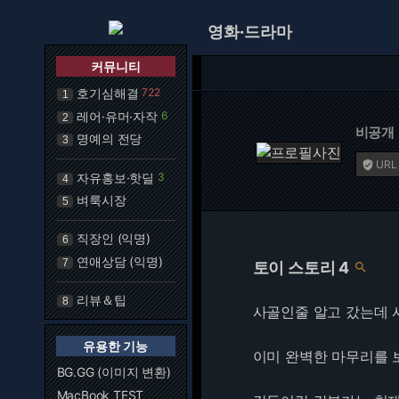
영화·드라마
커뮤니티
호기심해결
722
1
레어·유머·자작
6
2
비공개
명예의 전당
3
URL

자유홍보·핫딜
3
4
벼룩시장
5
직장인 (익명)
6
연애상담 (익명)
7
토이 스토리 4

리뷰＆팁
8
사골인줄 알고 갔는데 
유용한 기능
이미 완벽한 마무리를 
BG.GG (이미지 변환)
MacBook TEST