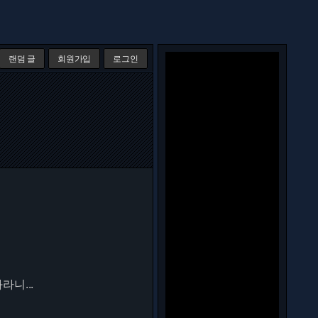
랜덤 글
회원가입
로그인
니...