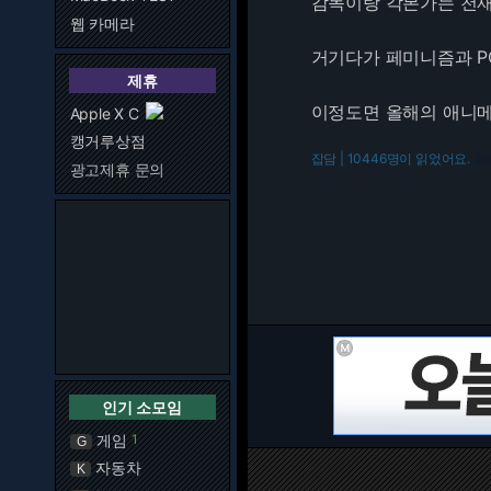
감독이랑 각본가는 천재
웹 카메라
거기다가 페미니즘과 P
제휴
이정도면 올해의 애니메
Apple X C
캥거루상점
잡담 | 10446명이 읽었어요.
216
광고제휴 문의
인기 소모임
게임
1
G
자동차
K