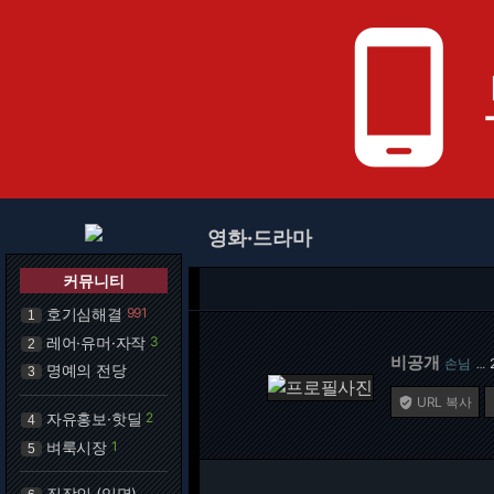
phone_android
영화·드라마
커뮤니티
호기심해결
991
1
레어·유머·자작
3
2
비공개
손님
…
명예의 전당
3
URL 복사

자유홍보·핫딜
2
4
벼룩시장
1
5
직장인 (익명)