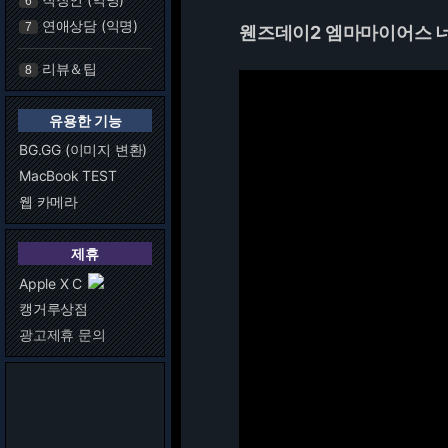
6
연애상담 (익명)
7
웬즈데이2 엠마마이어스 
리뷰＆팁
8
유용한 기능
BG.GG (이미지 변환)
MacBook TEST
웹 카메라
제휴
Apple X C
캥거루상점
광고제휴 문의