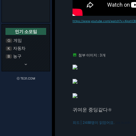
https://www.youtube.com/watch?v=KpxtIC8
인기 소모임
게임
G
자동차
K
첨부 이미지 : 3개

농구
B
keyboard_arrow_down
ⓒ TE31.COM
귀여운 중딩같다ㅎ
외드 | 2488명이 읽었어요.
216.73.217.11