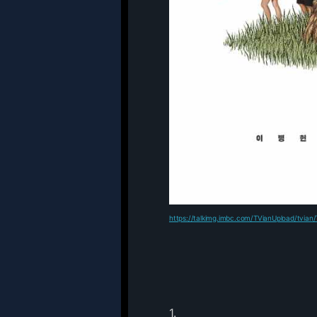
https://talkimg.imbc.com/TVianUpload/tvi
1.