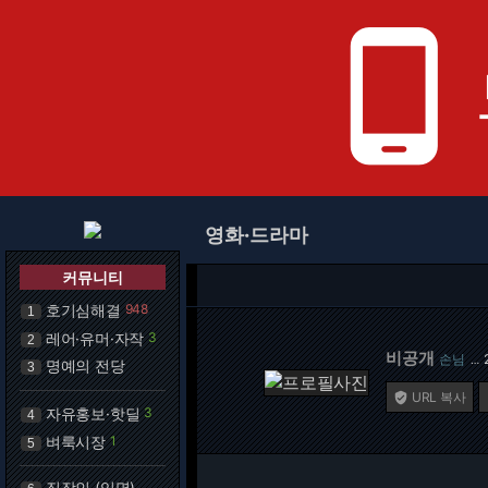
phone_android
영화·드라마
커뮤니티
호기심해결
948
1
레어·유머·자작
3
2
비공개
손님
…
명예의 전당
3
URL 복사

자유홍보·핫딜
3
4
벼룩시장
1
5
직장인 (익명)