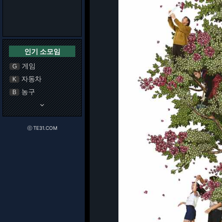
인기 소모임
게임
G
자동차
K
농구
B
keyboard_arrow_down
ⓒ TE31.COM