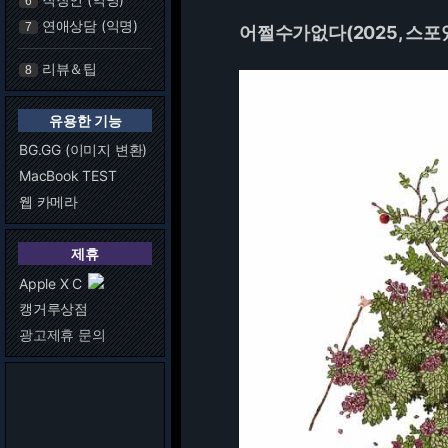
6
연애상담 (익명)
7
어쩔수가없다(2025, 스포
리뷰＆팁
8
유용한 기능
BG.GG (이미지 변환)
MacBook TEST
웹 카메라
제휴
Apple X C
캥거루상점
광고제휴 문의