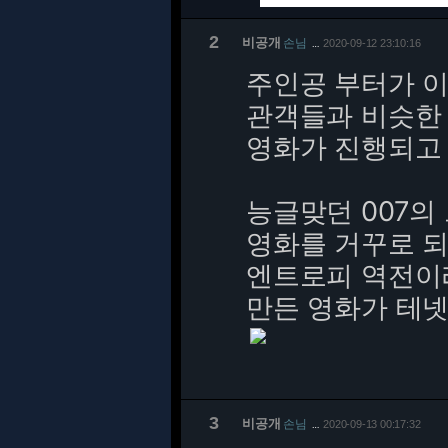
2
비공개
손님
2020-09-12 23:10:16
…
주인공 부터가 
관객들과 비슷한
영화가 진행되고
능글맞던 007의
영화를 거꾸로 
엔트로피 역전이
만든 영화가 테
3
비공개
손님
2020-09-13 00:17:32
…