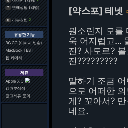
직장인 (익명)
6
연애상담 (익명)
[약스포] 테넷
7
리뷰＆팁
2
8
뭔소린지 모를 
유용한 기능
욱 어지럽고...
BG.GG (이미지 변환)
전? 사토르? 
MacBook TEST
웹 카메라
전?????????
제휴
말하기 조금 어
Apple X C
으로 어떠한 의
캥거루상점
광고제휴 문의
게? 꼬아서? 
네요.