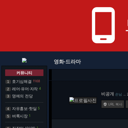
phone_android
영화·드라마
커뮤니티
호기심해결
1168
1
레어·유머·자작
4
2
비공개
손님
…
명예의 전당
3
URL 복사

자유홍보·핫딜
5
4
벼룩시장
1
5
1