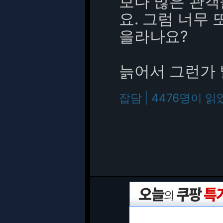
보다 많은 관객
요. 그럼 너무
을라나요?
늙어서 그런가 별
잡담 | 4476명이 읽