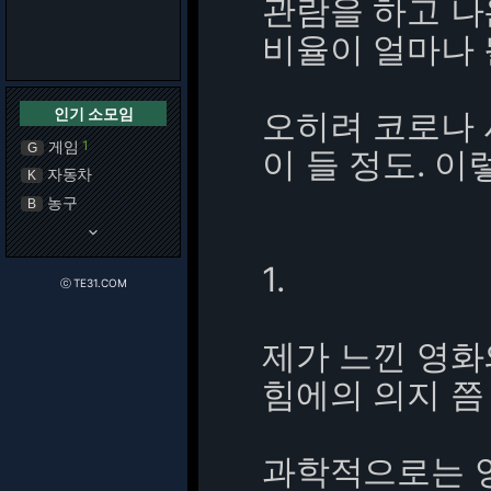
관람을 하고 나
비율이 얼마나 
인기 소모임
오히려 코로나
게임
1
G
이 들 정도. 이
자동차
K
농구
B
keyboard_arrow_down
1.
ⓒ TE31.COM
제가 느낀 영화
힘에의 의지 쯤
과학적으로는 양