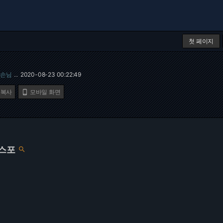
첫 페이지
손님
2020-08-23 00:22:49
…
 복사
모바일 화면

노스포
