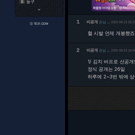
농구
B
keyboard_arrow_down
1
비공개
손님
2020-08-23 02:3
…
ⓒ TE31.COM
헐 시발 언제 개봉했죠
2
비공개
손님
2020-08-23 14:0
…
1/
김치 버프로 선공개
정식 공개는 26일
하루에 2~3번 밖에 