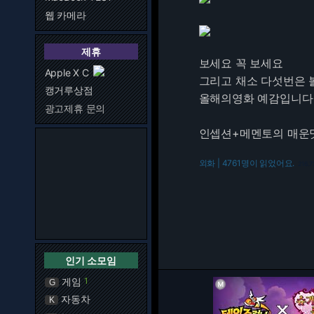
웹 카메라
제휴
보세요 꼭 보세요
Apple X C
그리고 채소 다섯번은
캥거루상점
올해의영화 예감입니다
광고제휴 문의
인셉션+메멘토의 매운맛
외화 | 4761명이 읽었어요.
216.7
인기 소모임
게임
1
G
자동차
K