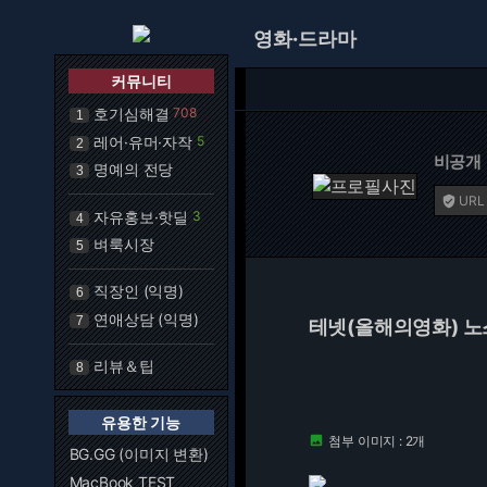
영화·드라마
커뮤니티
호기심해결
708
1
레어·유머·자작
5
2
비공개
명예의 전당
3
URL

자유홍보·핫딜
3
4
벼룩시장
5
직장인 (익명)
6
연애상담 (익명)
7
테넷(올해의영화) 
리뷰＆팁
8
유용한 기능
첨부 이미지 : 2개

BG.GG (이미지 변환)
MacBook TEST