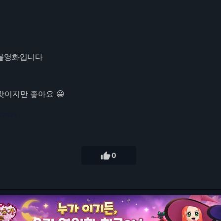
 볼영화입니다
이지만 좋아요 😀
3.216.84

0