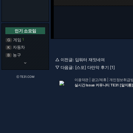
인기 소모임
게임
1
G
자동차
K
농구
B
△ 이전글:
딥워터 재밋네여
keyboard_arrow_down
▽ 다음글:
[스포] 다만악 후기 [1]
ⓒ TE31.COM
이용약관
|
광고/제휴
|
개인정보취급
실시간 Issue 커뮤니티 TE31 [알지롱]