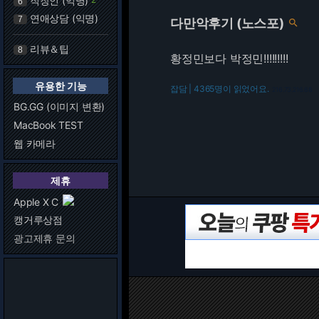
직장인 (익명)
6
연애상담 (익명)
7
다만악후기 (노스포)

리뷰＆팁
8
황정민보다 박정민!!!!!!!!!
유용한 기능
잡담 | 4365명이 읽었어요.
216.73.216.68
BG.GG (이미지 변환)
MacBook TEST
웹 카메라
제휴
Apple X C
캥거루상점
광고제휴 문의