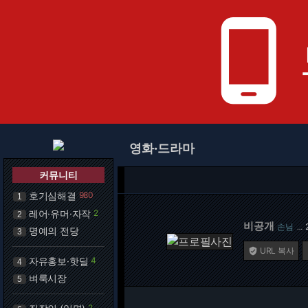
phone_android
영화·드라마
커뮤니티
호기심해결
980
1
레어·유머·자작
2
2
비공개
손님
…
명예의 전당
3
URL 복사

자유홍보·핫딜
4
4
벼룩시장
5
2