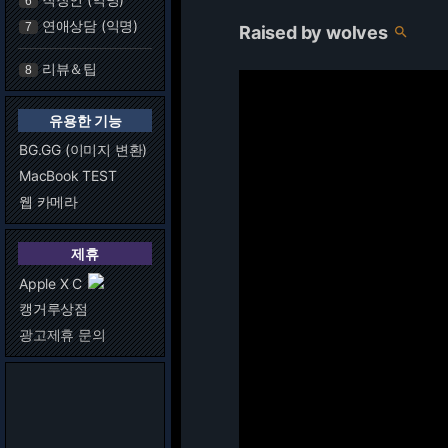
6
연애상담 (익명)
7
Raised by wolves

리뷰＆팁
8
유용한 기능
BG.GG (이미지 변환)
MacBook TEST
웹 카메라
제휴
Apple X C
캥거루상점
광고제휴 문의