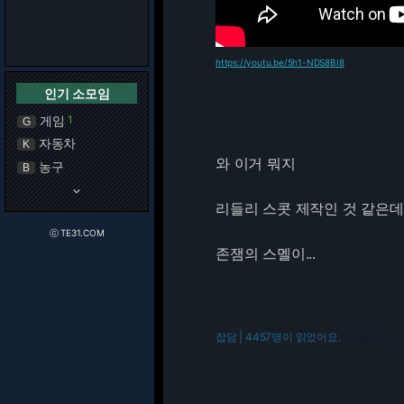
https://youtu.be/5h1-NDS8BI8
인기 소모임
게임
1
G
자동차
K
와 이거 뭐지
농구
B
keyboard_arrow_down
리들리 스콧 제작인 것 같은데
ⓒ TE31.COM
존잼의 스멜이...
잡담 | 4457명이 읽었어요.
216.73.217.19