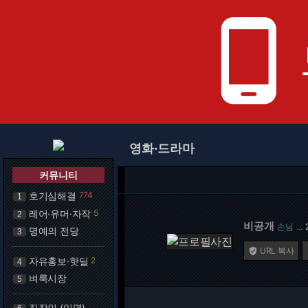
phone_android
영화·드라마
커뮤니티
호기심해결
774
1
레어·유머·자작
5
2
비공개
손님
…
명예의 전당
3
URL 복사

자유홍보·핫딜
2
4
벼룩시장
5
직장인 (익명)