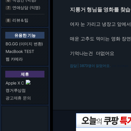
6
연애상담 (익명)
7
지롱거 형님들 영화를 찾
리뷰＆팁
8
여자 눈 가리고 냉장고 앞에서
유용한 기능
매운 고추도 먹이는 영화 장면
BG.GG (이미지 변환)
MacBook TEST
기억나는건 더없어요
웹 카메라
잡담 | 3873명이 읽었어요.
216.73.216.84
제휴
Apple X C
캥거루상점
광고제휴 문의