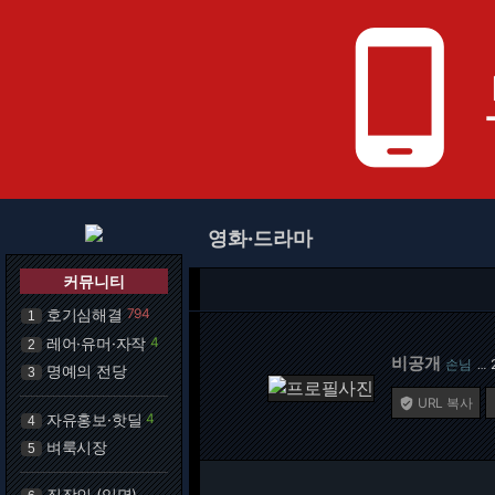
phone_android
영화·드라마
커뮤니티
호기심해결
794
1
레어·유머·자작
4
2
비공개
손님
…
명예의 전당
3
URL 복사

자유홍보·핫딜
4
4
벼룩시장
5
직장인 (익명)