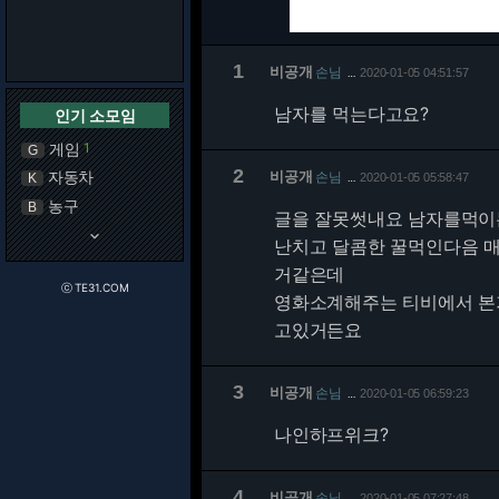
1
비공개
손님
2020-01-05 04:51:57
…
남자를 먹는다고요?
인기 소모임
게임
1
G
2
자동차
비공개
손님
K
2020-01-05 05:58:47
…
농구
B
글을 잘못썻내요 남자를먹이
keyboard_arrow_down
난치고 달콤한 꿀먹인다음 
거같은데
ⓒ TE31.COM
영화소계해주는 티비에서 본
고있거든요
3
비공개
손님
2020-01-05 06:59:23
…
나인하프위크?
4
비공개
손님
2020-01-05 07:27:48
…