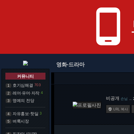
phone_android
영화·드라마
커뮤니티
호기심해결
703
1
레어·유머·자작
4
2
비공개
손님
…
명예의 전당
3
URL 복사

자유홍보·핫딜
3
4
벼룩시장
5
직장인 (익명)