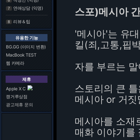
6
연애상담 (익명)
스포)메시아 
7
리뷰＆팁
8
'메시아'는 유
유용한 기능
킬(죄,고통,핍
BG.GG (이미지 변환)
MacBook TEST
웹 카메라
자를 부르는 말
제휴
스토리의 큰 틀
Apple X C
메시아 or 거
캥거루상점
광고제휴 문의
메시아를 소재로
매화 이야기를 