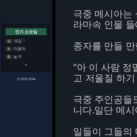
극중 메시아는 
라마속 인물 들
인기 소모임
게임
1
G
종자를 만들 만
자동차
K
농구
B
"아 이 사람 
keyboard_arrow_down
고 저울질 하기
ⓒ TE31.COM
극중 주인공들
니다.일단 메시
일들이 그들의 