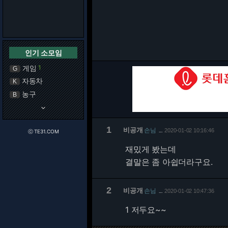
인기 소모임
게임
1
G
자동차
K
농구
B
keyboard_arrow_down
1
비공개
손님
2020-01-02 10:16:46
…
ⓒ TE31.COM
재밌게 봤는데
결말은 좀 아쉽더라구요.
2
비공개
손님
2020-01-02 10:47:36
…
1 저두요~~