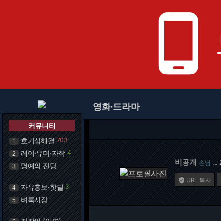
phone_android
영화·드라마
커뮤니티
호기심해결
703
1
레어·유머·자작
4
2
비공개
손님
…
명예의 전당
3
URL 복사

자유홍보·핫딜
3
4
벼룩시장
5
직장인 (익명)