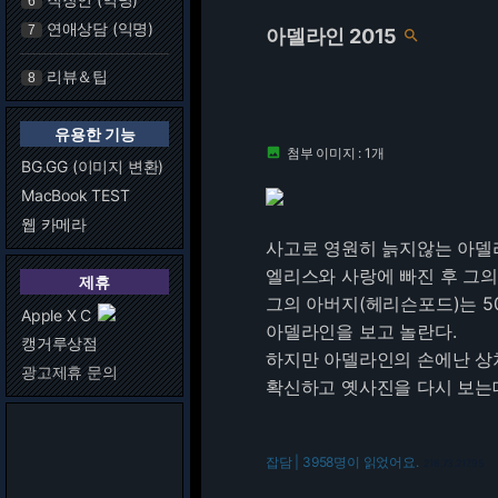
6
연애상담 (익명)
7
아델라인 2015

리뷰＆팁
8
유용한 기능
첨부 이미지 : 1개

BG.GG (이미지 변환)
MacBook TEST
웹 카메라
사고로 영원히 늙지않는 아델
엘리스와 사랑에 빠진 후 그
제휴
그의 아버지(헤리슨포드)는 5
Apple X C
아델라인을 보고 놀란다.
캥거루상점
하지만 아델라인의 손에난 상
광고제휴 문의
확신하고 옛사진을 다시 보는데.
잡담 | 3958명이 읽었어요.
216.73.217.95