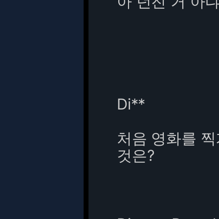
아 던진 거 아냐
Di**
처음 영화를 찍
것은?