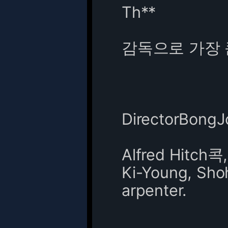
Th**
감독으로 가장 
DirectorBong
Alfred Hitch콕,
Ki-Young, Sho
arpenter.