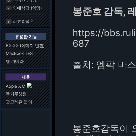
6
연애상담 (익명)
봉준호 감독, 
7
리뷰＆팁
2
8
https://bbs.r
유용한 기능
687
BG.GG (이미지 변환)
MacBook TEST
웹 카메라
출처: 엠팍 바
제휴
Apple X C
캥거루상점
광고제휴 문의
봉준호감독이 오늘 r