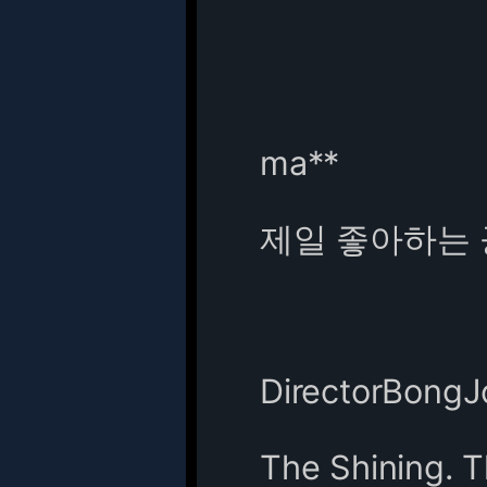
ma**
제일 좋아하는 
DirectorBong
The Shining. T