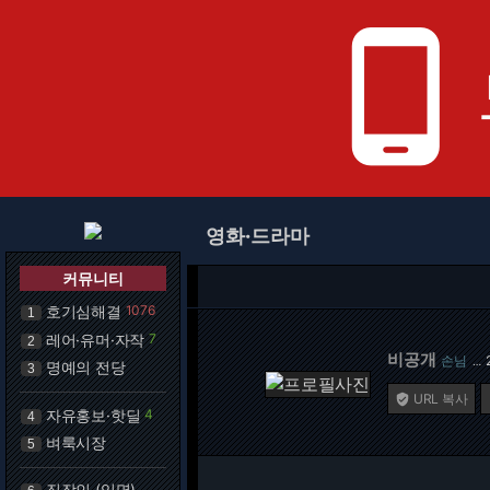
phone_android
영화·드라마
커뮤니티
호기심해결
1076
1
레어·유머·자작
7
2
비공개
손님
…
명예의 전당
3
URL 복사

자유홍보·핫딜
4
4
벼룩시장
5
직장인 (익명)