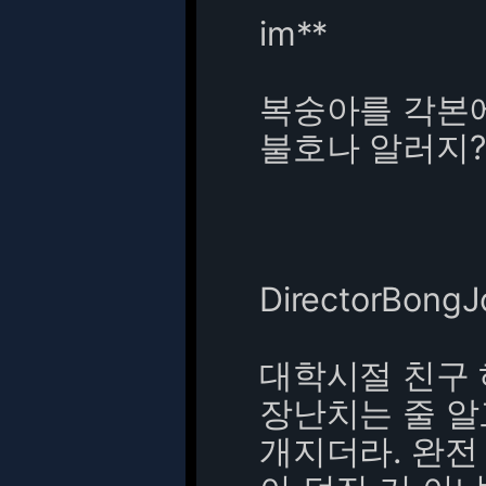
im**
복숭아를 각본에
불호나 알러지?
DirectorBong
대학시절 친구 
장난치는 줄 알
개지더라. 완전