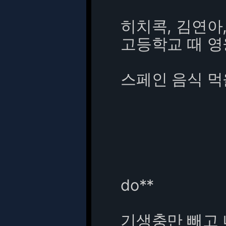
히치콕, 김연아
고등학교 때 영
스페인 음식 먹
do**
기생충만 빼고 너