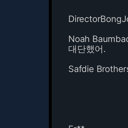
DirectorBong
Noah Baum
대단했어.
Safdie Brot