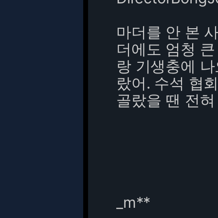
마더를 안 본 
더에도 엄청 큰
랑 기생충에 나
랐어. 수석 협
골랐을 땐 전혀
_m**