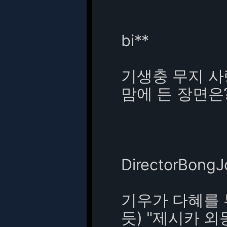
bi**
기생충 무지 사
맘에 든 장면은
DirectorBong
기우가 다혜를 
듯) "제시카 