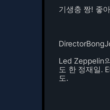
기생충 짱! 좋
DirectorBong
Led Zeppe
도 한 정재일. Ell
도.