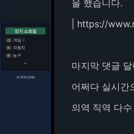
을 했습니다.
|
https://www.
인기 소모임
게임
2
G
자동차
K
농구
B
마지막 댓글 달
keyboard_arrow_down
ⓒ TE31.COM
어쩌다 실시간으
의역 직역 다수