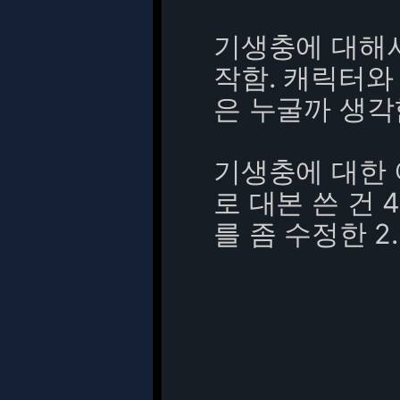
기생충에 대해
작함. 캐릭터와
은 누굴까 생각
기생충에 대한
로 대본 쓴 건 
를 좀 수정한 2