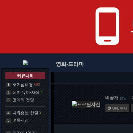
phone_android
영화·드라마
커뮤니티
호기심해결
692
1
레어·유머·자작
5
2
비공개
손님
…
명예의 전당
3
URL 복사

자유홍보·핫딜
3
4
벼룩시장
5
직장인 (익명)