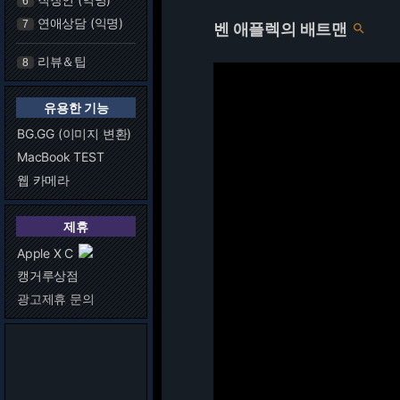
6
연애상담 (익명)
7
벤 애플렉의 배트맨

리뷰＆팁
8
유용한 기능
BG.GG (이미지 변환)
MacBook TEST
웹 카메라
제휴
Apple X C
캥거루상점
광고제휴 문의