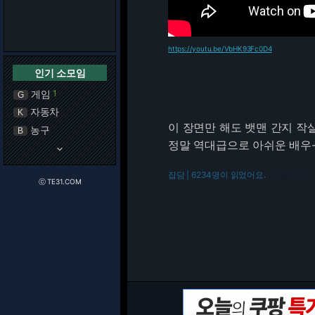
https://youtu.be/VbHK93Fc0D4
인기 소모임
게임
1
G
자동차
K
이 장면만 해도 뱃맨 간지 작
농구
B
정말 역대급으로 아쉬운 배우
keyboard_arrow_down
잡담 | 6234명이 읽었어요.
216.73.217.152
ⓒ TE31.COM