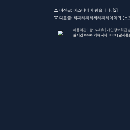
△ 이전글:
예스터데이 봤읍니다. [2]
▽ 다음글:
타짜라짜라짜라짜라아악귀 (스포○
이용약관
|
광고/제휴
|
개인정보취급
실시간 Issue 커뮤니티 TE31 [알지롱]