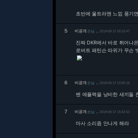
초반에 울트라맨 느낌 풍기
5
비공개
손님
2019-09-17 05:15:47
…
진짜 DKR에서 바로 튀어나
로버트 패틴슨 따위가 무슨 뱃
6
비공개
손님
2019-09-17 10:35:16
…
벤 애플랙을 낭비한 새끼들 진
7
비공개
손님
2019-09-17 15:42:53
…
마사 소리좀 안나게 해라