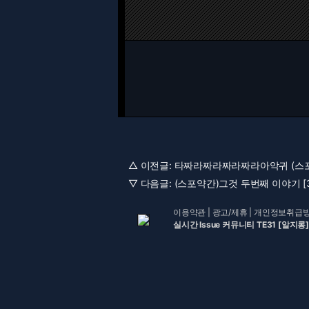
△ 이전글:
타짜라짜라짜라짜라아악귀 (스포○
▽ 다음글:
(스포약간)그것 두번째 이야기 [3
이용약관
|
광고/제휴
|
개인정보취급
실시간 Issue 커뮤니티 TE31 [알지롱]