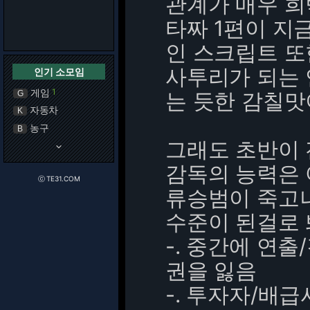
관계가 매우 
타짜 1편이 지
인 스크립트 또
사투리가 되는
인기 소모임
게임
1
는 듯한 감칠맛
G
자동차
K
농구
B
그래도 초반이
keyboard_arrow_down
감독의 능력은
ⓒ TE31.COM
류승범이 죽고
수준이 된걸로
-. 중간에 연
권을 잃음
-. 투자자/배