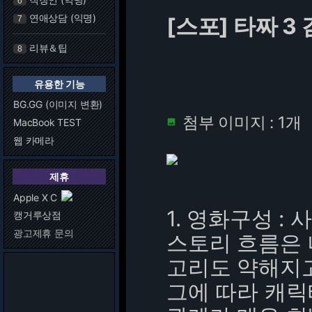
6
연애상담 (익명)
[스포] 타짜 3
7
리뷰＆팁
8
유용한 기능
BG.GG (이미지 변환)
첨부 이미지 : 1개
MacBook TEST

웹 카메라
제휴
Apple X C
1. 영화구성 :
캥거루상점
광고제휴 문의
스토리 흐름은
고리도 약해지
그에 따라 캐