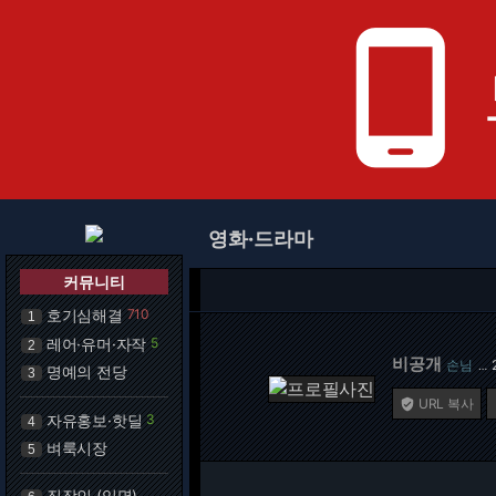
phone_android
영화·드라마
커뮤니티
호기심해결
710
1
레어·유머·자작
5
2
비공개
손님
…
명예의 전당
3
URL 복사

자유홍보·핫딜
3
4
벼룩시장
5
직장인 (익명)