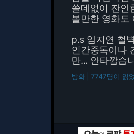
쓸데없이 잔인
볼만한 영화도 
p.s 임지연 철
인간중독이나 
만... 안타깝습
방화 | 7747명이 읽