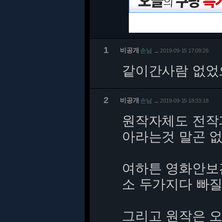
1
비공개
손님
2019-09-15 17:09:26
…
같이간사람 없었
2
비공개
손님
2019-09-15 18:33:18
…
원작자체도 전작
아라는것 말곤 
여하튼 영화안보긴
소 두가지다 빠
그리고 원작은 