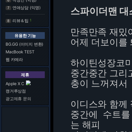
6
연애상담 (익명)
스파이더맨 대
7
리뷰＆팁
1
8
만족만족 재밌
유용한 기능
어제 더보이를
BG.GG (이미지 변환)
MacBook TEST
웹 카메라
하이틴성장코
중간중간 그리
제휴
충이 느꺼져서
Apple X C
캥거루상점
광고제휴 문의
이디스와 함께
중간에 수트를
는 해피