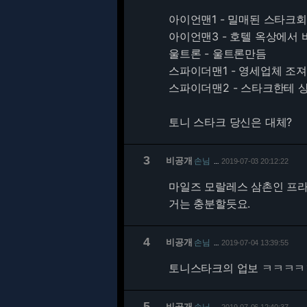
아이언맨1 - 밀매된 스타크
아이언맨3 - 호텔 옥상에서
울트론 - 울트론만듬
스파이더맨1 - 영세업체 조
스파이더맨2 - 스타크한테 
토니 스타크 당신은 대체?
3
비공개
손님
2019-07-03 20:12:22
…
마일즈 모랄레스 삼촌인 프
거는 충분할듯요.
4
비공개
손님
2019-07-04 13:39:55
…
토니스타크의 업보 ㅋㅋㅋ
5
비공개
손님