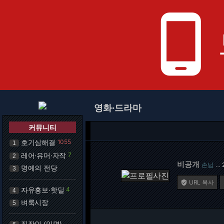
phone_android
영화·드라마
커뮤니티
호기심해결
1055
1
레어·유머·자작
7
2
비공개
손님
…
명예의 전당
3
URL 복사

자유홍보·핫딜
4
4
벼룩시장
5
직장인 (익명)