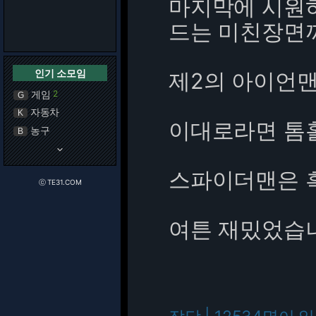
마지막에 시원하
드는 미친장면
인기 소모임
제2의 아이언맨
게임
2
G
자동차
K
이대로라면 톰
농구
B
keyboard_arrow_down
스파이더맨은 흑
ⓒ TE31.COM
여튼 재밌었습