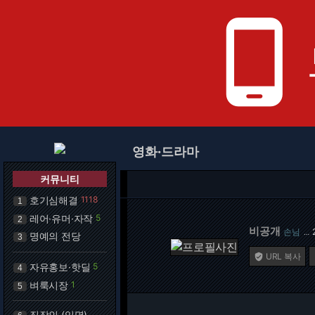
phone_android
영화·드라마
커뮤니티
호기심해결
1118
1
레어·유머·자작
5
2
비공개
손님
…
명예의 전당
3
URL 복사

자유홍보·핫딜
5
4
벼룩시장
1
5
직장인 (익명)