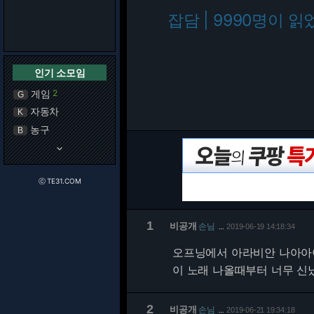
잡담 | 9990명이 읽
인기 소모임
게임
2
G
자동차
K
농구
B
keyboard_arrow_down
ⓒ TE31.COM
1
비공개
손님
2019-06-19 14:18:34
…
오프닝에서 아라비안 나아아아
이 노래 나올때부터 너무 신
2
비공개
손님
2019-06-21 19:34:18
…