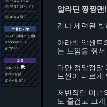
6
연애상담 (익명)
알라딘 짱짱맨!
7
리뷰＆팁
2
8
겁나 세련된 발
유용한 기능
BG.GG (이미지 변환)
아라빅 악센트
MacBook TEST
웹 카메라
는 느낌을 줘서
제휴
다만 정말정말 
Apple X C
드씬이 다르게
캥거루상점
광고제휴 문의
저번작인 미녀
도 즐겁고 크게