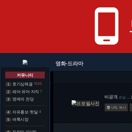
phone_android
영화·드라마
커뮤니티
호기심해결
1055
1
레어·유머·자작
7
2
비공개
손님
…
명예의 전당
3
URL 복사

자유홍보·핫딜
4
4
벼룩시장
5
직장인 (익명)