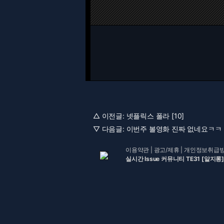
△ 이전글:
넷플릭스 폴라 [10]
▽ 다음글:
이번주 볼영화 진짜 없네요ㅋㅋ [
이용약관
|
광고/제휴
|
개인정보취급
실시간 Issue 커뮤니티 TE31 [알지롱]