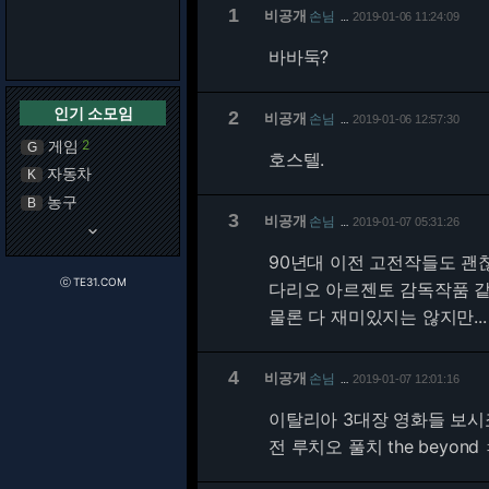
1
비공개
손님
2019-01-06 11:24:09
…
바바둑?
인기 소모임
2
비공개
손님
2019-01-06 12:57:30
…
게임
2
G
호스텔.
자동차
K
농구
B
3
비공개
손님
2019-01-07 05:31:26
…
keyboard_arrow_down
90년대 이전 고전작들도 괜
ⓒ TE31.COM
다리오 아르젠토 감독작품 같
물론 다 재미있지는 않지만...
4
비공개
손님
2019-01-07 12:01:16
…
이탈리아 3대장 영화들 보시
전 루치오 풀치 the beyond