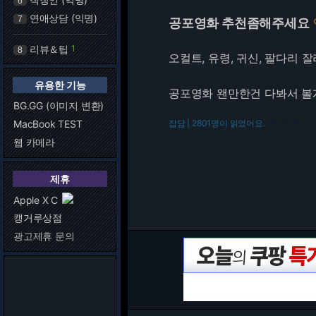
6
연애상담 (익명)
7
공포영화 추천좀해주세요
리뷰＆팁
1
8
오컬트, 유령, 귀신, 팔다리 
유용한 기능
공포영화 왠만한건 다봐서 볼
BG.GG (이미지 변환)
MacBook TEST
잡담 | 2801명이 읽었어요.
216.73.216.143
웹 카메라
제휴
Apple X C
캥거루상점
광고제휴 문의