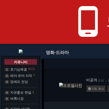
phone_android
영화·드라마
커뮤니티
호기심해결
1075
1
레어·유머·자작
7
2
비공개
손님
…
명예의 전당
3
URL 복사

자유홍보·핫딜
4
4
벼룩시장
5
직장인 (익명)