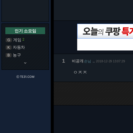
인기 소모임
게임
2
G
자동차
K
농구
B
1
비공개
손님
2018-12-29 13:07:29
…
keyboard_arrow_down
ㅇㅈㅈ
ⓒ TE31.COM