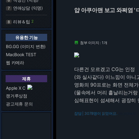
6
연애상담 (익명)
7
얍 아쿠아맨 보고 와쩌염 'ㅁ
리뷰＆팁
2
8
유용한 기능
첨부 이미지 : 1개

BG.GG (이미지 변환)
MacBook TEST
웹 카메라
다른건 모르겠고 CG는 인정
(와 실사같다) 이느낌이 아니
제휴
영화의 90프로는 화면 전체가
Apple X C
(물속에서 머리 흩날리는거랑
캥거루상점
심해표현이 섬세해서 굉장히 만
광고제휴 문의
잡담 | 3078명이 읽었어요.
216.73.216.72