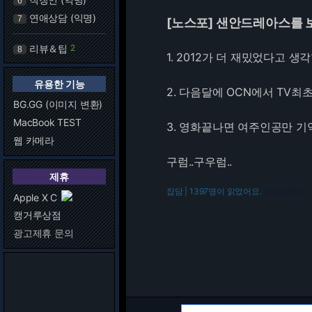
6
연애상담 (익명)
7
[노스포] 샌안드레아스를 
리뷰＆팁
2
8
1. 2012가 더 재밌었다고 생
유용한 기능
2. 다음달에 OCN에서 TV
BG.GG (이미지 변환)
MacBook TEST
3. 영화끝나면 여주인공만 기
웹 카메라
구럼..구우럼..
제휴
잡담 | 1397명이 읽었어요.
216.73.217.69
Apple X C
캥거루상점
광고제휴 문의