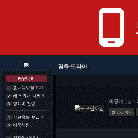
phone_android
영화·드라마
커뮤니티
호기심해결
1101
1
레어·유머·자작
6
2
비공개
손님
…
명예의 전당
3
URL 복사

자유홍보·핫딜
4
4
벼룩시장
5
직장인 (익명)