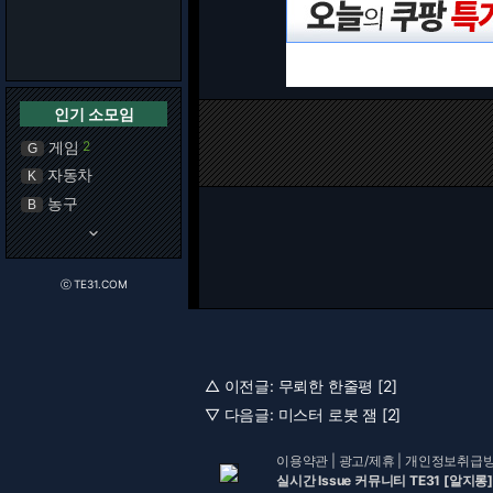
인기 소모임
게임
2
G
자동차
K
농구
B
keyboard_arrow_down
ⓒ TE31.COM
△ 이전글:
무뢰한 한줄평 [2]
▽ 다음글:
미스터 로봇 잼 [2]
이용약관
|
광고/제휴
|
개인정보취급
실시간 Issue 커뮤니티 TE31 [알지롱]