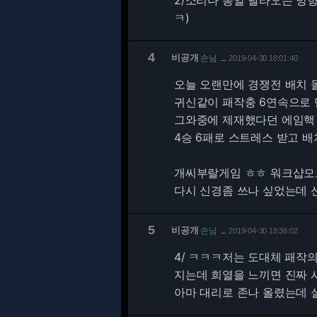
2/소리나 총알 날라오는 방
ㅋ)
4
비공개
손님
2019-04-30 18:01:40
…
오늘 오랜만에 경쟁전 배치
귀신같이 패작충 6연속으로
그와중에 제재했다던 에임핵
4승 6패로 스트레스 받고 
개씨부랄게임 ㅎㅎ 워크샵모
다시 신경좀 쓰나 싶었는데 
5
비공개
손님
2019-04-30 18:38:02
…
4/
ㅋㅋㅋ저는 도대체 패작의
지는데 희열을 느끼면 진짜
아마 대리로 존나 올렸는데