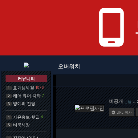
phone_android
오버워치
커뮤니티
호기심해결
1076
1
레어·유머·자작
7
2
비공개
손님
…
명예의 전당
3
URL 복사

자유홍보·핫딜
4
4
벼룩시장
5
직장인 (익명)