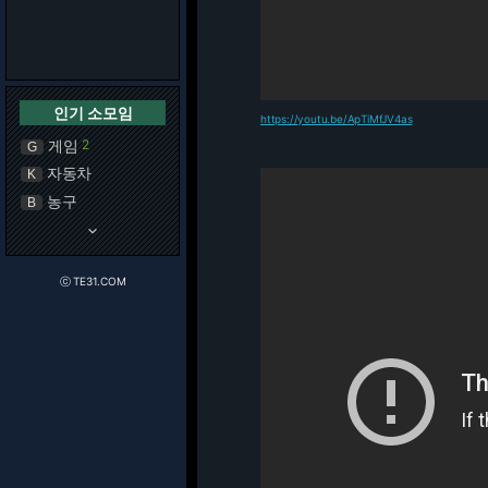
인기 소모임
https://youtu.be/ApTiMfJV4as
게임
2
G
자동차
K
농구
B
keyboard_arrow_down
ⓒ TE31.COM