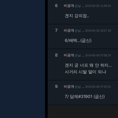
6
비공개
손님
2019-05-02 11:58:54
…
겐지 강의점..
7
비공개
손님
2019-05-02 20:27:18
…
6/
배택...(굽신)
8
비공개
손님
2019-05-05 07:58:24
…
겐지 궁 너프 왜 안 하지...
사거리 시발 말이 되냐
9
비공개
손님
2019-05-08 07:20:51
…
7/
담제#31901 (굽신)