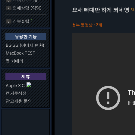
6
연애상담 (익명)
7
요새 빠대만 하게 되네영
리뷰＆팁
2
8
첨부 동영상 : 2개
유용한 기능
BG.GG (이미지 변환)
MacBook TEST
웹 카메라
제휴
Apple X C
캥거루상점
광고제휴 문의