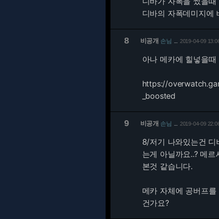
디바가 자폭을 썼을때
디바의 자폭데미지에 버프
8
비공개
손님
2019-04-09 13:0
…
아나 메카에 힐넣을때
https://overwatch.g
_boosted
9
비공개
손님
2019-04-09 22:0
…
8/
저기 나와있는건 디
는게 아닐까요..? 메
본것 같습니다.
메카 자체에 공버프를
건가요?