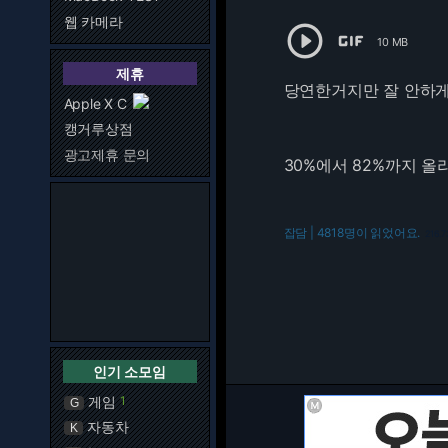
웹 카메라


10 MB
제휴
당연한거지만 잘 안하게 
Apple X C
캥거루상점
광고제휴 문의
30%에서 82%까지 올
잡담 | 4818명이 읽었어요.
216.7
인기 소모임
게임
1
G
자동차
K