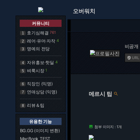
오버워치
커뮤니티
호기심해결
761
1
레어·유머·자작
4
2
비공개
명예의 전당
3
URL

자유홍보·핫딜
4
4
벼룩시장
1
5
직장인 (익명)
6
연애상담 (익명)
7
메르시 팁

리뷰＆팁
8
유용한 기능
첨부 이미지 : 1개

BG.GG (이미지 변환)
MacBook TEST