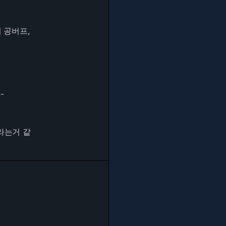
 공버프,
-
라는거 같