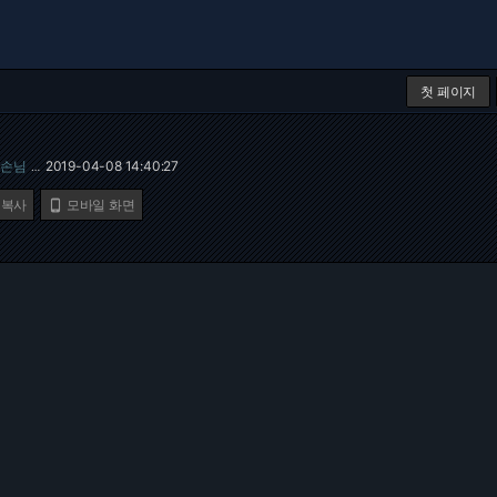
첫 페이지
손님
2019-04-08 14:40:27
…
 복사
모바일 화면
