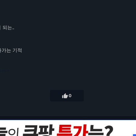
되는..
라가는 기적
3.216.17

0