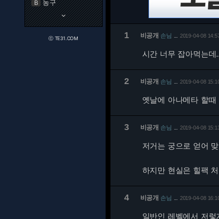
농구
B
keyboard_arrow_down
1
비공개
손님
2019-04-08 14:5
…
ⓒ TE31.COM
시간 너무 잡아먹는데..
2
비공개
손님
2019-04-08 15:1
…
옛날에 아나메타 할때
3
비공개
손님
2019-04-08 15:1
…
저거는 궁으로 얻어 맞
하지만 현실은 힐팩 처
4
비공개
손님
2019-04-08 16:1
…
일반인 레벨에서 저렇게