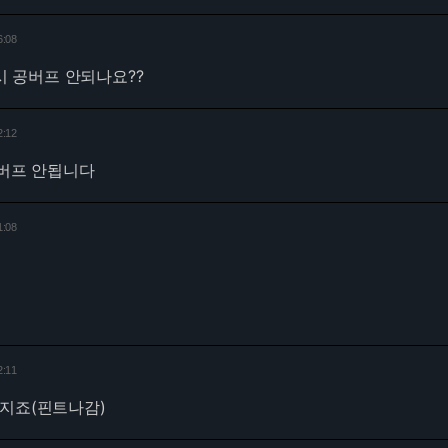
6:08
시 공버프 안되나요??
2:12
버프 안됩니다
1:08
2:11
쌔지죠(핀트나감)