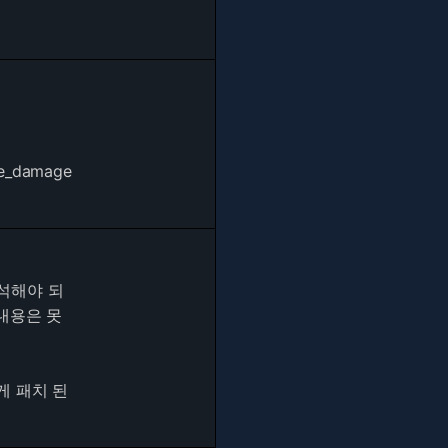
be_damage
석해야 되
내용은 못
게 패치 된