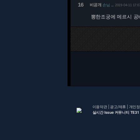
16
비공개
손님
2019-04-11 17:0
…
뽕한조궁에 메르시 공버
이용약관
|
광고/제휴
|
개인정
실시간 Issue 커뮤니티 TE31