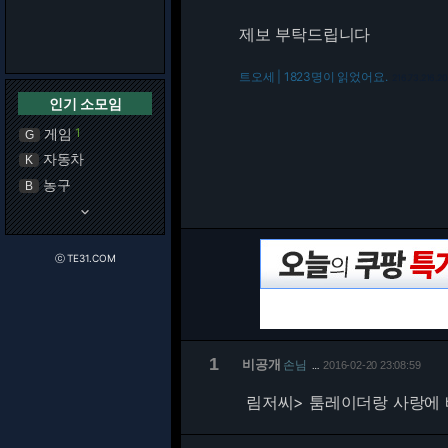
제보 부탁드립니다
트오세 | 1823명이 읽었어요.
216.73.216.2
인기 소모임
게임
1
G
자동차
K
농구
B
keyboard_arrow_down
ⓒ TE31.COM
1
비공개
손님
2016-02-20 23:08:59
…
림저씨> 툼레이더랑 사랑에