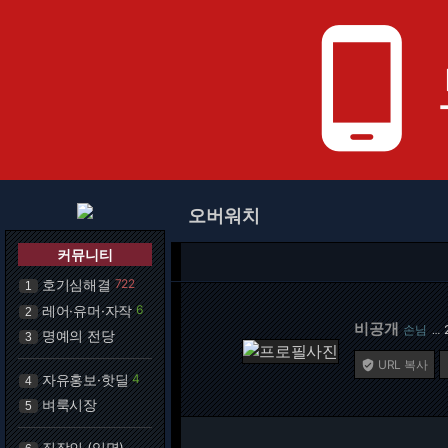
phone_android
오버워치
커뮤니티
호기심해결
722
1
레어·유머·자작
6
2
비공개
손님
…
명예의 전당
3
URL 복사

자유홍보·핫딜
4
4
벼룩시장
5
직장인 (익명)