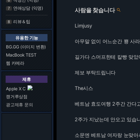
6
연애상담 (익명)
7
사람을 찾습니다

리뷰＆팁
8
Limjusy
유용한 기능
아무말 없이 어느순간 뿅 사
BG.GG (이미지 변환)
MacBook TEST
길가다 스머프한테 칼빵 맞았
웹 카메라
제보 부탁드립니다
제휴
The시스
Apple X C
캥거루상점
베트남 효도여행 2주간 간다고
광고제휴 문의
2주가 지났는데 안오고 있습
소문엔 베트남 여자랑 눈맞아