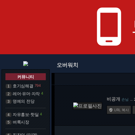
phone_android
오버워치
커뮤니티
호기심해결
794
1
레어·유머·자작
4
2
비공개
손님
…
명예의 전당
3
URL 복사

자유홍보·핫딜
4
4
벼룩시장
5
직장인 (익명)