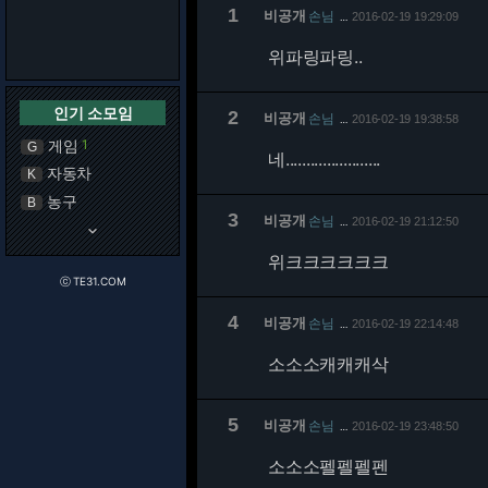
1
비공개
손님
2016-02-19 19:29:09
…
위파링파링..
인기 소모임
2
비공개
손님
2016-02-19 19:38:58
…
게임
1
G
네.......................
자동차
K
농구
B
3
비공개
손님
2016-02-19 21:12:50
…
keyboard_arrow_down
위크크크크크크
ⓒ TE31.COM
4
비공개
손님
2016-02-19 22:14:48
…
소소소캐캐캐삭
5
비공개
손님
2016-02-19 23:48:50
…
소소소펠펠펠펜