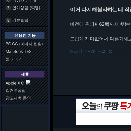
6
연애상담 (익명)
7
이거 다시해볼라하는데 
리뷰＆팁
8
예전에 위파파62렙까지 햇는
유용한 기능
드럽게 재미없어서 다른거해
BG.GG (이미지 변환)
MacBook TEST
트오세 | 1762명이 읽었어요.
216.73.217.32
웹 카메라
제휴
Apple X C
캥거루상점
광고제휴 문의