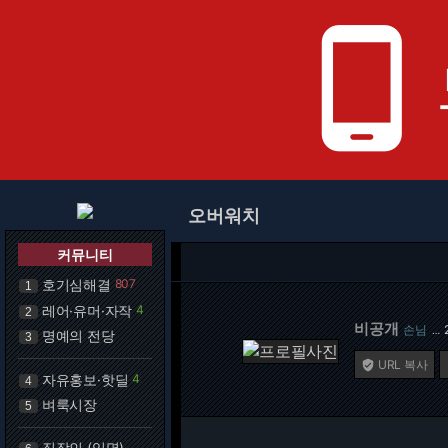
phone_android
오버워치
커뮤니티
호기심해결
807
1
레어·유머·자작
4
2
비공개
손님
…
명예의 전당
3
URL 복사

자유홍보·핫딜
4
4
벼룩시장
5
직장인 (익명)