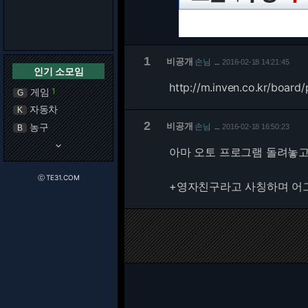
1
비공개
손님
2016-02-18 14:21:45
…
인기 소모임
http://m.inven.co.kr/boa
게임
1
G
자동차
K
2
비공개
농구
손님
2016-02-18 16:50:23
B
…
keyboard_arrow_down
아마 오토 프로그램 돌려놓
ⓒ TE31.COM
+영자친구라고 사칭하며 어