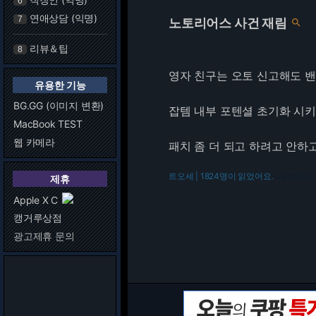
6
연애상담 (익명)
7
노토리어스 사건 재림

리뷰＆팁
8
영자 친구는 오토 신고해도 밴
유용한 기능
BG.GG (이미지 변환)
잡템 내부 포텐셜 초기화 시키
MacBook TEST
웹 카메라
패치 좀 더 되고 하려고 안하고 
트오세 | 1824명이 읽었어요.
제휴
216.73.216.21
Apple X C
캥거루상점
광고제휴 문의