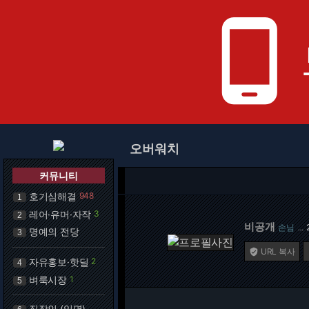
phone_android
오버워치
커뮤니티
호기심해결
948
1
레어·유머·자작
3
2
비공개
손님
…
명예의 전당
3
URL 복사

자유홍보·핫딜
2
4
벼룩시장
1
5
직장인 (익명)