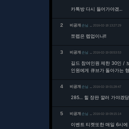
카톡방 다시 들어가야겠...
2
비공개
손님
2016-02-18 13:27:29
…
쪼렙은 렙업이나!!
3
비공개
손님
2016-02-19 00:53:53
…
길드 참여인원 제한 30인 / 
인원에게 큐브가 돌아가는 형
4
비공개
손님
2016-02-19 01:28:47
…
285... 힐 장판 깔러 가야겠당
5
비공개
손님
2016-02-19 09:15:14
…
이벤트 티켓또한 매일 6시