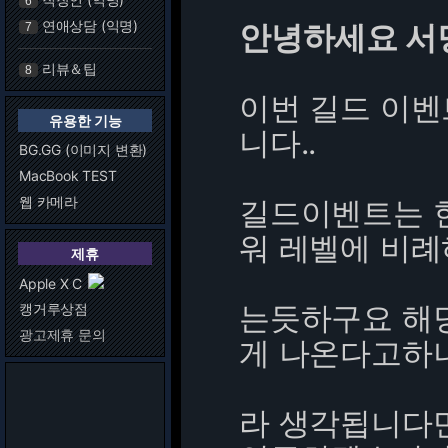
6
연애상담 (익명)
안녕하세요 서
7
리뷰＆팁
8
이번 길드 이벤
유용한 기능
니다..
BG.GG (이미지 변환)
MacBook TEST
웹 카메라
길드이벤트는 현
워 레벨에 비례
제휴
Apple X C
는듯하구요 해당
캥거루상점
광고제휴 문의
게 나온다고하니
라 생각됩니다만