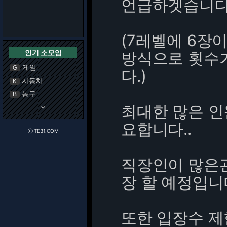
언급하겟습니다
(7레벨에 6장
인기 소모임
방식으로 횟수
게임
G
다.)
자동차
K
농구
B
최대한 많은 인
keyboard_arrow_down
요합니다..
ⓒ TE31.COM
직장인이 많은관
장 할 예정입니
또한 입장수 제