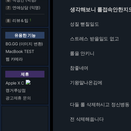
6
연애상담 (익명)
7
생각해보니 롤접속안한지
리뷰＆팁
1
8
성질 뻗칠일도
유용한 기능
스트레스 받을일도 없고
BG.GG (이미지 변환)
MacBook TEST
롤을 안키니
웹 카메라
참좋네여
제휴
기왕말나온김에
Apple X C
캥거루상점
광고제휴 문의
다들 롤 삭제하시고 정신병동
전 삭제해쑵니다