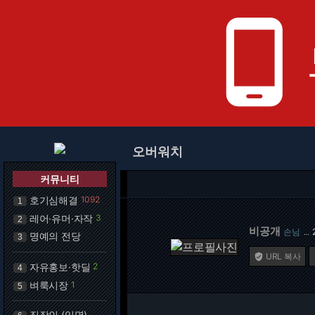
phone_android
오버워치
커뮤니티
호기심해결
1092
1
레어·유머·자작
3
2
비공개
손님
…
명예의 전당
3
URL 복사

자유홍보·핫딜
2
4
벼룩시장
1
5
직장인 (익명)