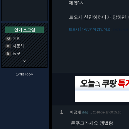
데헷'ㅅ'
트오세 천천히하다가 망하면 
트오세 | 1785명이 읽었어요.
인기 소모임
216.73.216.25
게임
G
자동차
K
농구
B
keyboard_arrow_down
ⓒ TE31.COM
1
비공개
손님
2016-02-17 00:35:18
…
돈주고가세요 앵벌왕