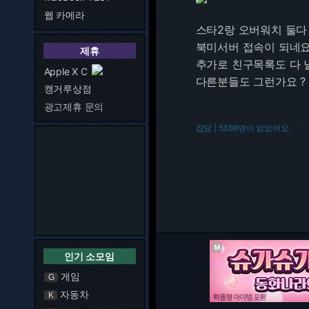
웹 카메라
스타2랑 오버워치 둘다
북미서버 접속이 되네요 
제휴
추가로 친구목록도 다 
Apple X C
다른분들도 그런가요 ?
캥거루상점
광고제휴 문의
잡담 | 5388명이 읽었어요.
216.7
인기 소모임
게임
G
자동차
K