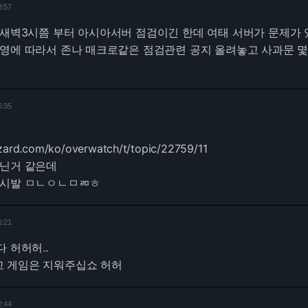
3:57
새벽3시쯤 부터 아시아서버 점검이긴 한데 여태 서버가 문제가 
영에 따라서 존나 매크로같은 점검관련 공지 올려놓고 사과문 몇
6:35
izzard.com/ko/overwatch/t/topic/22759/11
아닌거 같은데
 시발 ㅁㄴㅇㄴㅁㄻㅎ
6:21
 허허허..
 게임은 지워주십쇼 허허
2:44