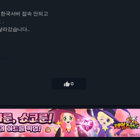
 한국서버 접속 안되고
.
날라갔습니다..
3.217.59

0