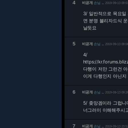
4
비공개
손님
2019-09-13 09:0
…
3/
일반적으로 목요일 
면 분명 블리자드식 운
날듯요
5
비공개
손님
2019-09-13 09:0
…
4/
https://kr.forums.bl
다행이 저만 그런건 
이게 다행인지 아닌지
6
비공개
손님
2019-09-13 09:2
…
5/
좆망겜이라 그럽니다
너그러이 이해해주시고
7
비공개
손님
2019-09-13 23:5
…