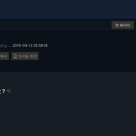
첫 페이지
손님
2019-09-12 23:58:18
…
 복사
모바일 화면

 ?
