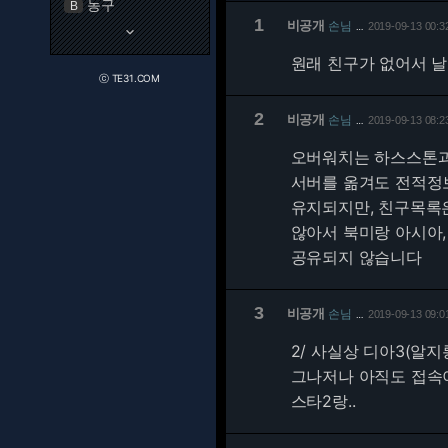
농구
B
1
비공개
손님
2019-09-13 00:3
…
keyboard_arrow_down
원래 친구가 없어서 날
ⓒ TE31.COM
2
비공개
손님
2019-09-13 08:2
…
오버워치는 하스스톤
서버를 옮겨도 전적정
유지되지만, 친구목록
않아서 북미랑 아시아
공유되지 않습니다
3
비공개
손님
2019-09-13 09:0
…
2/
사실상 디아3(알지
그나저나 아직도 접속이
스타2랑..