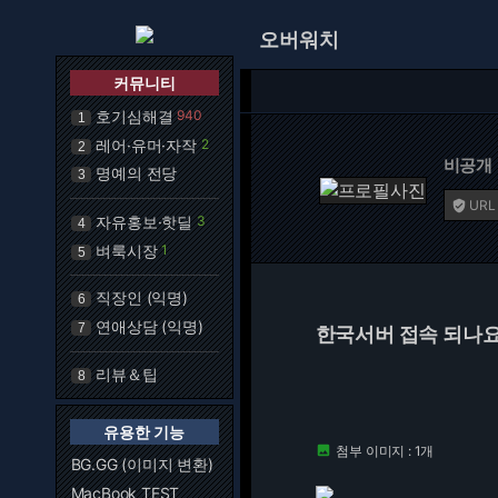
오버워치
커뮤니티
호기심해결
940
1
레어·유머·자작
2
2
비공개
명예의 전당
3
URL

자유홍보·핫딜
3
4
벼룩시장
1
5
직장인 (익명)
6
연애상담 (익명)
7
한국서버 접속 되나요
리뷰＆팁
8
유용한 기능
첨부 이미지 : 1개

BG.GG (이미지 변환)
MacBook TEST