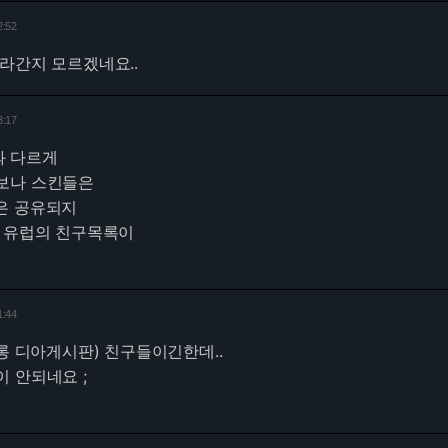
2:52
라간지 모르겠네요..
3:17
과 다르게
보나 스킨들은
은 공유되지
, 유럽의 친구목록이
1:44
롱 디아게시판) 친구들이긴한데..
 안되네요 ;