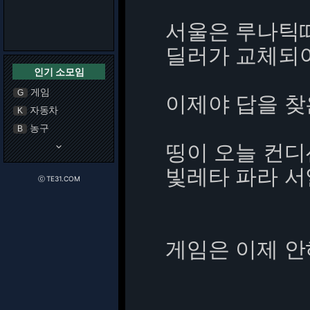
서울은 루나틱때
딜러가 교체되
인기 소모임
게임
G
이제야 답을 찾
자동차
K
농구
B
띵이 오늘 컨
keyboard_arrow_down
빛레타 파라 
ⓒ TE31.COM
게임은 이제 