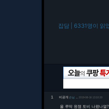
잡담 | 6331명이 읽
1
비공개
손님
2019-08-16 13:10:20
…
올 루딱 원챔 토비 나왔나열?