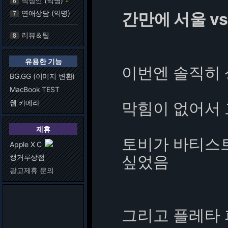
직장인 (익명)
6
연애상담 (익명)
간만에 서울 v
7
리뷰＆팁
8
유용한 기능
이번엔 솔직히 
BG.GG (이미지 변환)
MacBook TEST
웹 카메라
막힘이 없어서 
제휴
토비가 바티스트
Apple X C
싶었음
캥거루상점
광고제휴 문의
그리고 플레타 