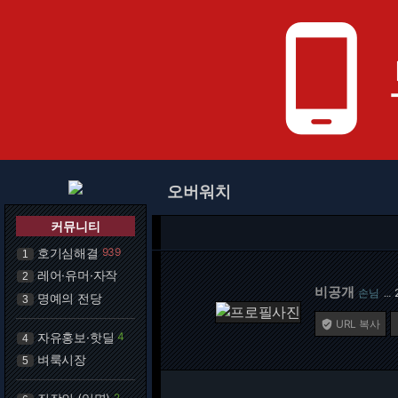
phone_android
오버워치
커뮤니티
호기심해결
939
1
레어·유머·자작
2
비공개
손님
…
명예의 전당
3
URL 복사

자유홍보·핫딜
4
4
벼룩시장
5
2