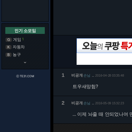
인기 소모임
게임
1
G
자동차
K
농구
B
keyboard_arrow_down
1
비공개
손님
2016-04-28 03:35:48
…
ⓒ TE31.COM
트우새망험?
2
비공개
손님
2016-05-09 15:32:23
…
... 이제 놔줄 때 안되었나여