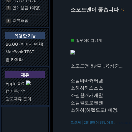
6
연애상담 (익명)
7
소오드맨이 좋습니다

리뷰＆팁
8
유용한 기능
첨부 이미지 : 1개

BG.GG (이미지 변환)
MacBook TEST
웹 카메라
소오드맨 5번째..육성중....
제휴
소펠바바커커템
Apple X C
소하하하스스스
캥거루상점
소펠핲캐캐캐핲
광고제휴 문의
소펠펠로로펜펜
소하하(하펠도도) 예정.
트오세 | 2649명이 읽었어요.
216.73.216.6