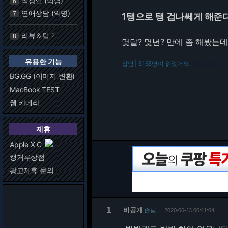
직장인 (익명)
6
연애상담 (익명)
7
1탱으로 탱 겁나쎄게 해준
리뷰＆팁
2
8
몇달? 몇년? 만에 좀 해봤는데 
유용한 기능
잡담 | 5165명이 읽었어요.
216.73.216.30
BG.GG (이미지 변환)
MacBook TEST
웹 카메라
제휴
Apple X C
캥거루상점
광고제휴 문의
1
비공개
손님
2020-06-13 00:41:04
…