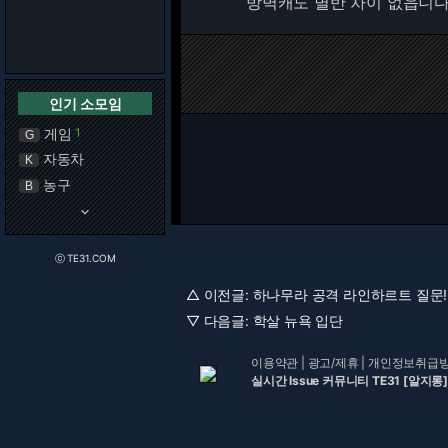
방벽캐도 별반 차이 없읍니
인기 소모임
게임
1
G
자동차
K
농구
B
keyboard_arrow_down
ⓒ TE31.COM
△ 이전글:
하나무라 공격 라인하르트 질문! [
▽ 다음글:
학살 뉴욕 입단
이용약관
|
광고/제휴
|
개인정보취급
실시간 Issue 커뮤니티 TE31 [알지롱]