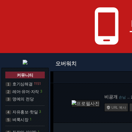
phone_android
오버워치
커뮤니티
호기심해결
1151
1
레어·유머·자작
3
2
비공개
손님
…
명예의 전당
3
URL 복사

자유홍보·핫딜
3
4
벼룩시장
1
5
1