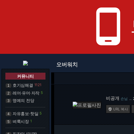
phone_android
오버워치
커뮤니티
호기심해결
1121
1
레어·유머·자작
5
2
비공개
손님
…
명예의 전당
3
URL 복사

자유홍보·핫딜
5
4
벼룩시장
1
5
직장인 (익명)