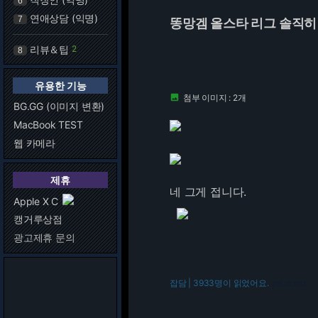
6
연애상담 (익명)
7
똥망겜 올스타 리그 솔직히
리뷰＆팁
2
8
유용한 기능
첨부 이미지 : 2개

BG.GG (이미지 변환)
MacBook TEST
웹 카메라
제휴
네 그게 접니다.
Apple X C
캥거루상점
광고제휴 문의
잡담 | 3933명이 읽었어요.
216.73.217.31