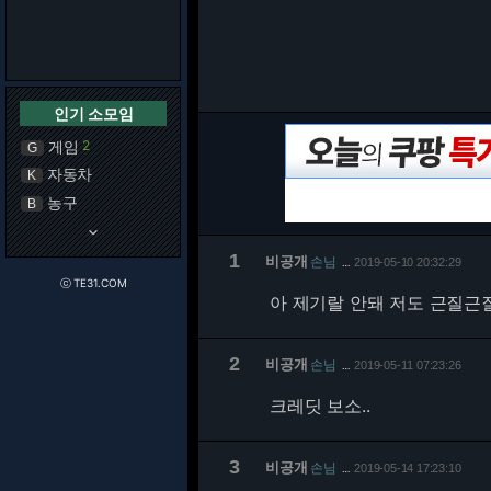
인기 소모임
게임
2
G
자동차
K
농구
B
keyboard_arrow_down
1
비공개
손님
2019-05-10 20:32:29
…
ⓒ TE31.COM
아 제기랄 안돼 저도 근질근질거
2
비공개
손님
2019-05-11 07:23:26
…
크레딧 보소..
3
비공개
손님
2019-05-14 17:23:10
…