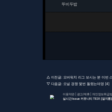
뚜비두밥
△ 이전글:
오버워치 리그 보시는 분 이번 스테이
▽ 다음글:
오널 경쟁 몇번 돌렸는데영 [4]
이용약관
|
광고/제휴
|
개인정보취급
실시간 Issue 커뮤니티 TE31 [알지롱]