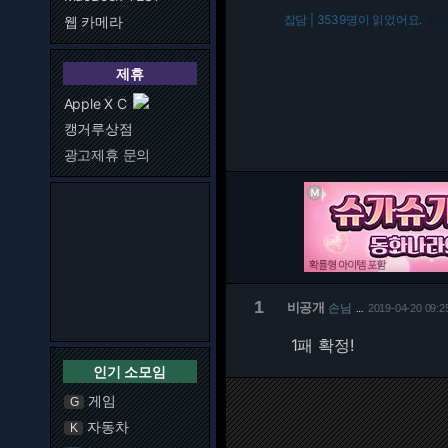
잡담 | 3539명이 읽었어요.
웹 카메라
216.
제휴
Apple X C
캥거루상점
광고제휴 문의
1
비공개
손님
2019-04-20 09:2
…
1패 확정!
인기 소모임
게임
G
자동차
K