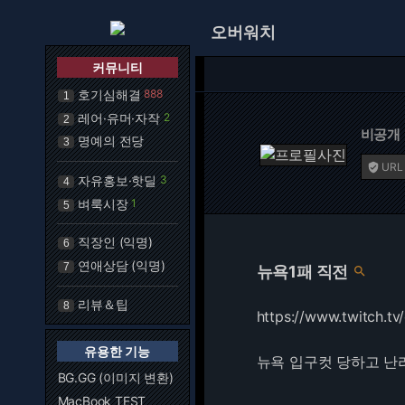
오버워치
커뮤니티
호기심해결
888
1
레어·유머·자작
2
2
비공개
명예의 전당
3
URL

자유홍보·핫딜
3
4
벼룩시장
1
5
직장인 (익명)
6
연애상담 (익명)
7
뉴욕1패 직전

리뷰＆팁
8
https://www.twitch.tv
유용한 기능
뉴욕 입구컷 당하고 난
BG.GG (이미지 변환)
MacBook TEST