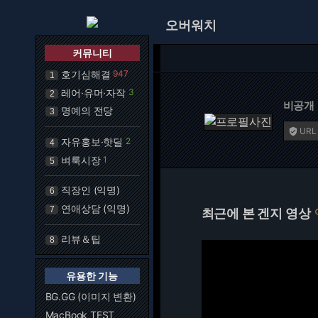
오버워치
커뮤니티
호기심해결
947
1
레어·유머·자작
3
2
비공개
명예의 전당
3
URL

자유홍보·핫딜
2
4
벼룩시장
1
5
직장인 (익명)
6
연애상담 (익명)
7
최근에 본 겐지 영상
리뷰＆팁
8
유용한 기능
BG.GG (이미지 변환)
MacBook TEST