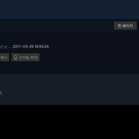
첫 페이지
손님
2017-05-26 19:55:36
…
 복사
모바일 화면

