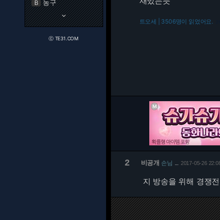
재밌는듯
농구
B
keyboard_arrow_down
트오세 | 3506명이 읽었어요.
21
ⓒ TE31.COM
2
비공개
손님
2017-05-26 22:0
…
지 방송을 위해 경쟁전