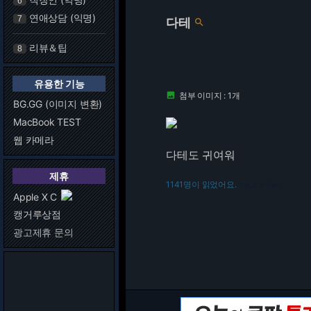
6
연애상담 (익명)
7
다테

리뷰＆팁
8
유용한 기능
첨부 이미지 : 1개

BG.GG (이미지 변환)
MacBook TEST
웹 카메라
다테도 귀여워
제휴
1141명이 읽었어요.
216.73.217.167
Apple X C
캥거루상점
광고제휴 문의