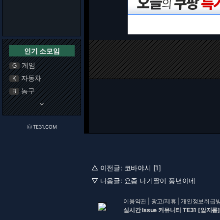
인기 소모임
게임
G
자동차
K
농구
B
keyboard_arrow_down
ⓒ TE31.COM
△ 이전글:
코바야시 [1]
▽ 다음글:
요즘 나기짤이 풍년이네
이용약관
|
광고/제휴
|
개인정보취급
실시간 Issue 커뮤니티 TE31 [알지롱]