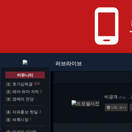
phone_android
러브라이브
커뮤니티
호기심해결
928
1
레어·유머·자작
2
2
비공개
손님
…
명예의 전당
3
URL 복사

자유홍보·핫딜
3
4
벼룩시장
1
5
직장인 (익명)