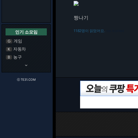
짱나기
1182명이 읽었어요.
인기 소모임
216.73.217.169
게임
G
자동차
K
농구
B
keyboard_arrow_down
ⓒ TE31.COM