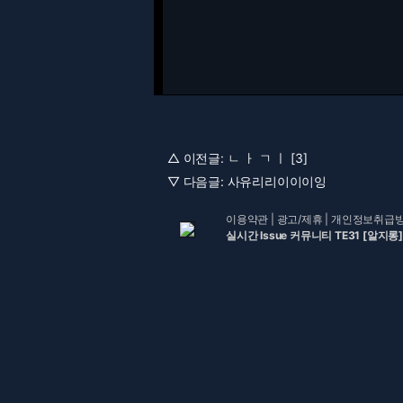
△ 이전글:
ㄴ ㅏ ㄱ ㅣ [3]
▽ 다음글:
사유리리이이이잉
이용약관
|
광고/제휴
|
개인정보취급
실시간 Issue 커뮤니티 TE31 [알지롱]