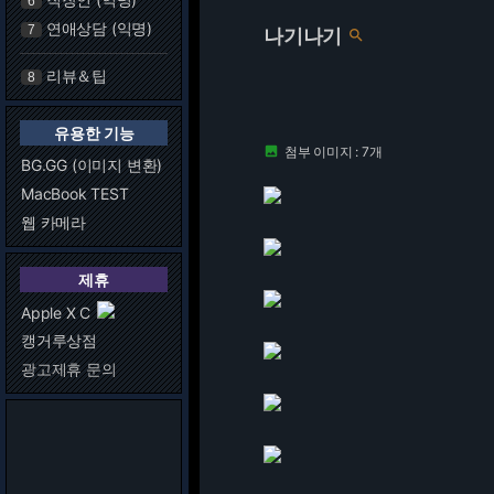
6
연애상담 (익명)
7
나기나기

리뷰＆팁
8
유용한 기능
첨부 이미지 : 7개

BG.GG (이미지 변환)
MacBook TEST
웹 카메라
제휴
Apple X C
캥거루상점
광고제휴 문의