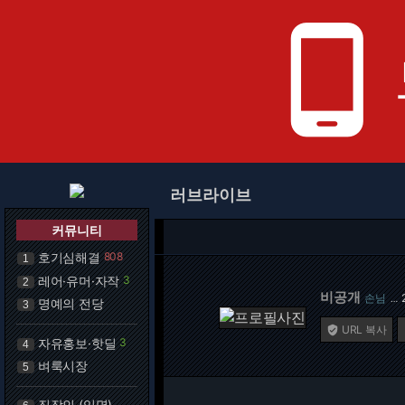
phone_android
러브라이브
커뮤니티
호기심해결
808
1
레어·유머·자작
3
2
비공개
손님
…
명예의 전당
3
URL 복사

자유홍보·핫딜
3
4
벼룩시장
5
직장인 (익명)