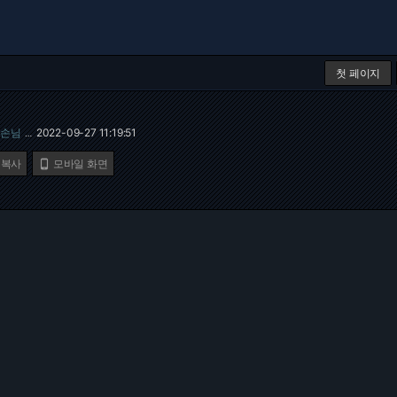
첫 페이지
손님
2022-09-27 11:19:51
…
 복사
모바일 화면
