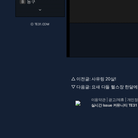
농구
B
keyboard_arrow_down
ⓒ TE31.COM
△ 이전글:
사유링 20살!
▽ 다음글:
요새 다들 헬스장 한달에
이용약관
|
광고/제휴
|
개인정
실시간 Issue 커뮤니티 TE31