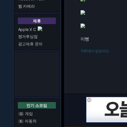
웹 카메라
제휴
Apple X C
캥거루상점
이뻥
광고제휴 문의
1190명이 읽었어요.
216.73.216.21
인기 소모임
게임
G
자동차
K