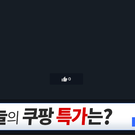
7

0