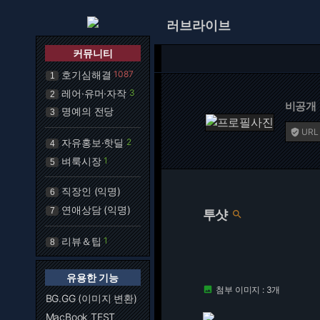
러브라이브
커뮤니티
호기심해결
1087
1
레어·유머·자작
3
2
비공개
명예의 전당
3
URL

자유홍보·핫딜
2
4
벼룩시장
1
5
직장인 (익명)
6
연애상담 (익명)
7
투샷

리뷰＆팁
1
8
유용한 기능
첨부 이미지 : 3개

BG.GG (이미지 변환)
MacBook TEST