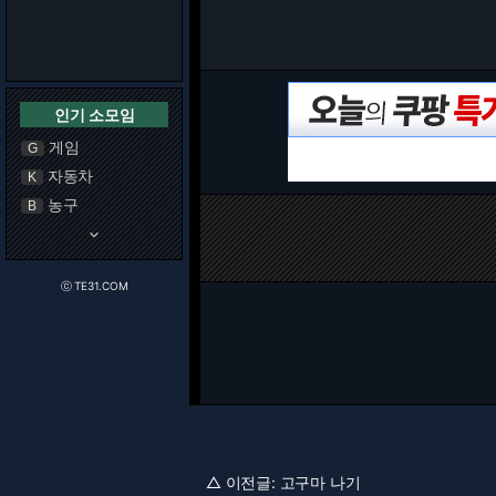
인기 소모임
게임
G
자동차
K
농구
B
keyboard_arrow_down
ⓒ TE31.COM
△ 이전글:
고구마 나기