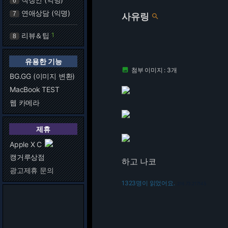
6
연애상담 (익명)
7
사유링

리뷰＆팁
1
8
유용한 기능
첨부 이미지 : 3개

BG.GG (이미지 변환)
MacBook TEST
웹 카메라
제휴
Apple X C
캥거루상점
하고 나코
광고제휴 문의
1323명이 읽었어요.
216.73.217.145