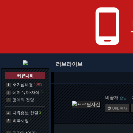
phone_android
러브라이브
커뮤니티
호기심해결
1083
1
레어·유머·자작
3
2
비공개
손님
…
명예의 전당
3
URL 복사

자유홍보·핫딜
2
4
벼룩시장
1
5
직장인 (익명)