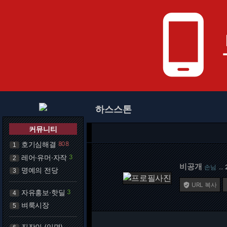
phone_android
하스스톤
커뮤니티
호기심해결
808
1
레어·유머·자작
3
2
비공개
손님
…
명예의 전당
3
URL 복사

자유홍보·핫딜
3
4
벼룩시장
5
직장인 (익명)