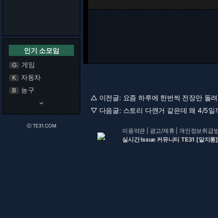
인기 소모임
게임
G
자동차
K
농구
B
△ 이전글:
요즘 하루에 한번씩 전장만 돌
keyboard_arrow_down
▽ 다음글:
스토리 다깬거 같은데 왜 4/5일까요
ⓒ TE31.COM
이용약관
|
광고/제휴
|
개인정보취급
실시간 Issue 커뮤니티 TE31 [알지롱]