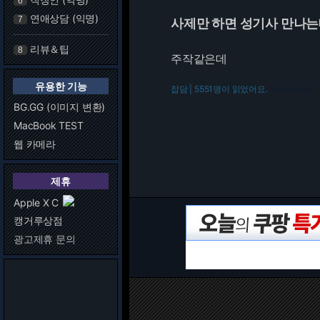
6
연애상담 (익명)
7
사제만 하면 성기사 만나는
리뷰＆팁
8
주작같은데
유용한 기능
잡담 | 5551명이 읽었어요.
216.73.216.32
BG.GG (이미지 변환)
MacBook TEST
웹 카메라
제휴
Apple X C
캥거루상점
광고제휴 문의