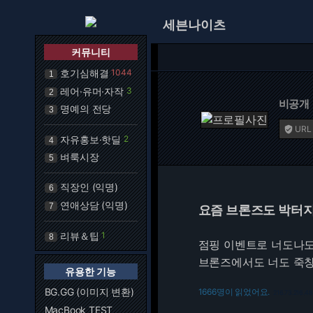
세븐나이츠
커뮤니티
호기심해결
1044
1
레어·유머·자작
3
2
비공개
명예의 전당
3
URL

자유홍보·핫딜
2
4
벼룩시장
5
직장인 (익명)
6
연애상담 (익명)
7
요즘 브론즈도 박터
리뷰＆팁
1
8
점핑 이벤트로 너도나도
브론즈에서도 너도 죽창
유용한 기능
BG.GG (이미지 변환)
1666명이 읽었어요.
216.73.216.48
MacBook TEST