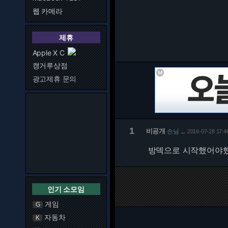
웹 카메라
제휴
Apple X C
캥거루상점
광고제휴 문의
1
비공개
손님
2016-07-28 17:4
…
방덱으로 시작했어야
인기 소모임
게임
G
자동차
K