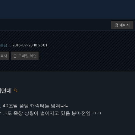
첫 페이지
손님
2016-07-28 10:26:01
…
 복사
모바일 화면

지던데

 40초월 풀템 캐릭터들 넘쳐나니
 나도 죽창 상황이 벌어지고 있음 봉마전임 ㅋㅋ