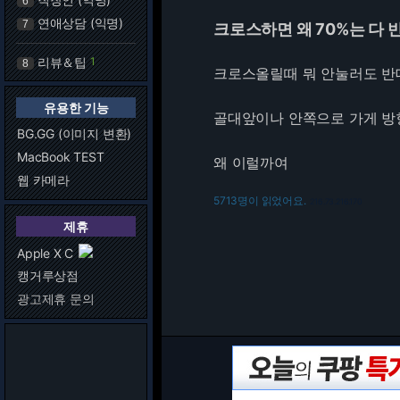
6
연애상담 (익명)
7
크로스하면 왜 70%는 다 
리뷰＆팁
1
8
크로스올릴때 뭐 안눌러도 반
유용한 기능
골대앞이나 안쪽으로 가게 방
BG.GG (이미지 변환)
MacBook TEST
왜 이럴까여
웹 카메라
5713명이 읽었어요.
216.73.216.170
제휴
Apple X C
캥거루상점
광고제휴 문의