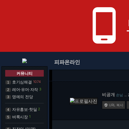
phone_android
피파온라인
커뮤니티
호기심해결
1074
1
레어·유머·자작
3
2
비공개
손님
…
명예의 전당
3
URL 복사

자유홍보·핫딜
2
4
벼룩시장
1
5
직장인 (익명)