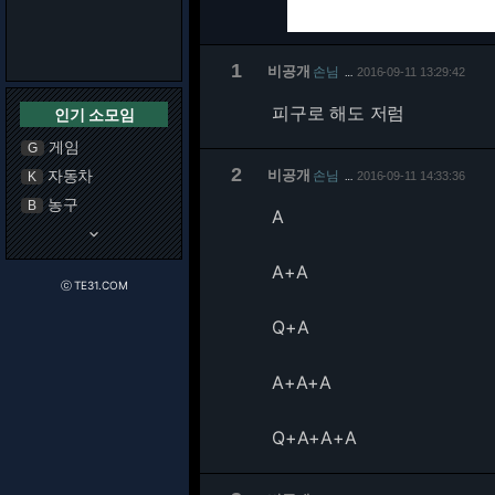
1
비공개
손님
2016-09-11 13:29:42
…
피구로 해도 저럼
인기 소모임
게임
G
2
자동차
비공개
손님
K
2016-09-11 14:33:36
…
농구
B
A
keyboard_arrow_down
A+A
ⓒ TE31.COM
Q+A
A+A+A
Q+A+A+A