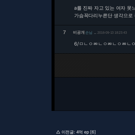
a를 진짜 자고 있는 여자 못
가슴꼭다리누른단 생각으로 
7
비공개
손님
2016-09-13 18:23:43
…
6/
ㅁㄴㅇㄻㄴㅇㄻㄴㅇㄻㄴ
△ 이전글:
4억 ep [6]